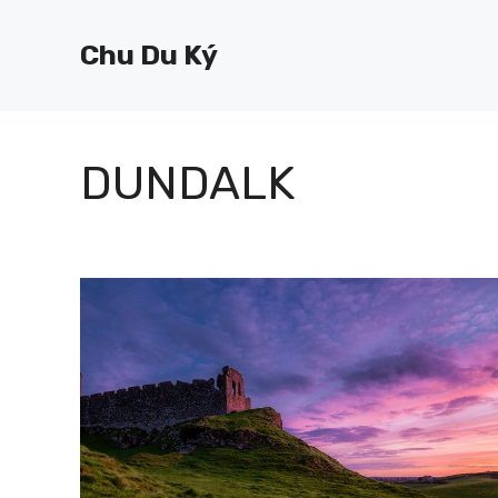
Chuyển
đến
Chu Du Ký
nội
dung
DUNDALK