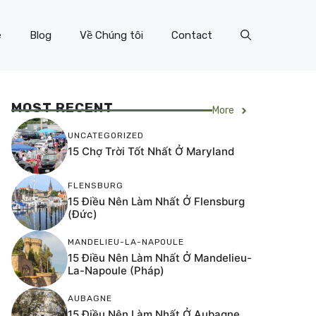
e
Blog
Về Chúng tôi
Contact
MOST RECENT
More
UNCATEGORIZED
15 Chợ Trời Tốt Nhất Ở Maryland
FLENSBURG
15 Điều Nên Làm Nhất Ở Flensburg
(Đức)
MANDELIEU-LA-NAPOULE
15 Điều Nên Làm Nhất Ở Mandelieu-
La-Napoule (Pháp)
AUBAGNE
15 Điều Nên Làm Nhất Ở Aubagne