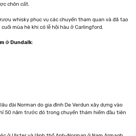
ợc chôn cất.
 rượu whisky phục vụ các chuyến tham quan và đã tạo
cuối mùa hè khi có lễ hội hàu ở Carlingford.
àm ở Dundalk
:
a lâu đài Norman do gia đình De Verdun xây dựng vào
chỉ 50 năm trước đó trong chuyến thám hiểm đầu tiên
elic ở Ulster và lãnh thổ Anh-Norman ở Nam Armagh.