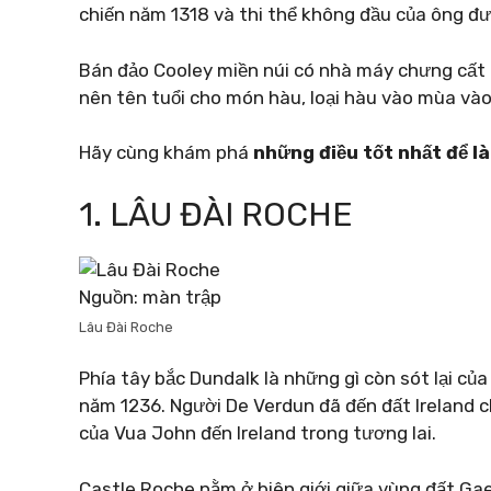
chiến năm 1318 và thi thể không đầu của ông đư
Bán đảo Cooley miền núi có nhà máy chưng cất
nên tên tuổi cho món hàu, loại hàu vào mùa vào 
Hãy cùng khám phá
những điều tốt nhất để l
1. LÂU ĐÀI ROCHE
Nguồn: màn trập
Lâu Đài Roche
Phía tây bắc Dundalk là những gì còn sót lại củ
năm 1236. Người De Verdun đã đến đất Ireland 
của Vua John đến Ireland trong tương lai.
Castle Roche nằm ở biên giới giữa vùng đất Ga