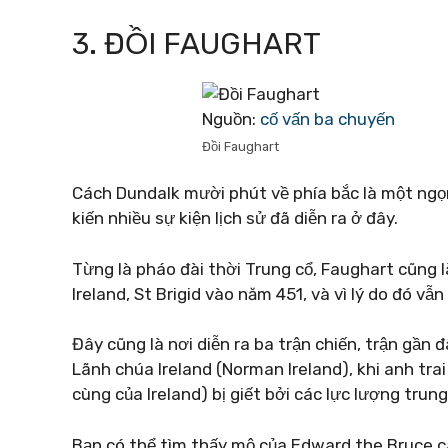
3. ĐỒI FAUGHART
Nguồn:
cố vấn ba chuyến
Đồi Faughart
Cách Dundalk mười phút về phía bắc là một ngọ
kiến ​​nhiều sự kiện lịch sử đã diễn ra ở đây.
Từng là pháo đài thời Trung cổ, Faughart cũng l
Ireland, St Brigid vào năm 451, và vì lý do đó vẫ
Đây cũng là nơi diễn ra ba trận chiến, trận gần
Lãnh chúa Ireland (Norman Ireland), khi anh trai
cùng của Ireland) bị giết bởi các lực lượng tru
Bạn có thể tìm thấy mộ của Edward the Bruce cá