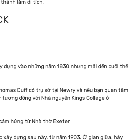
 thánh làm di tích.
CK
y dựng vào những năm 1830 nhưng mãi đến cuối thế
 Thomas Duff có trụ sở tại Newry và nếu bạn quan tâm
sự tương đồng với Nhà nguyện Kings College ở
y cảm hứng từ Nhà thờ Exeter.
c xây dựng sau này, từ năm 1903. Ở gian giữa, hãy