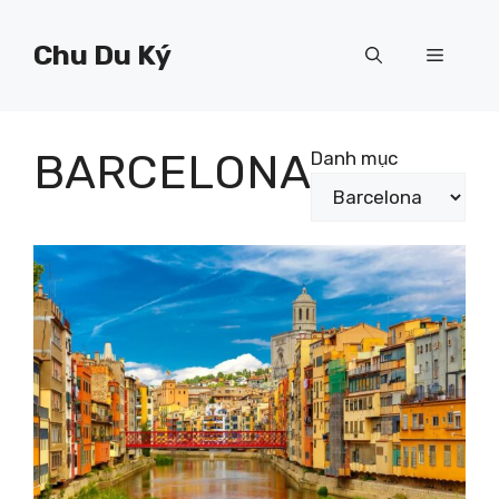
Chuyển
đến
Chu Du Ký
Menu
nội
dung
BARCELONA
Danh mục