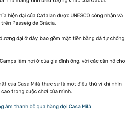
òa nhà mang tính biểu tượng khác của Gaudí.
ghĩa hiện đại của Catalan được UNESCO công nhận và
 trên Passeig de Gràcia.
ến đương đại ở đây, bao gồm mặt tiền bằng đá tự chống
 Camps làm nơi ở của gia đình ông, với các căn hộ cho
hất của Casa Milà thực sự là một điều thú vị khi nhìn
h cao trong cuộc chơi của mình.
 âm thanh bỏ qua hàng đợi Casa Milà