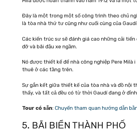
Milà được hoàn thành vào năm 1912 và là một t
Đây là một trong một số công trình theo chủ n
là tòa nhà thứ tư cũng như cuối cùng của Gaudí
Các kiến ​​trúc sư sẽ đánh giá cao những cải ti
đỡ và bãi đậu xe ngầm.
Nó được thiết kế để nhà công nghiệp Pere Milà i
thuê ở các tầng trên.
Sự gắn kết giữa thiết kế của tòa nhà và đồ nội t
thấy, và tất cả đều có từ thời Gaudí đang ở đỉn
Tour có sẵn
:
Chuyến tham quan hướng dẫn bằng
5. BÃI BIỂN THÀNH PHỐ