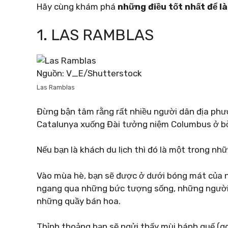
Hãy cùng khám phá
những điều tốt nhất để l
1. LAS RAMBLAS
Nguồn: V_E/Shutterstock
Las Ramblas
Đừng bận tâm rằng rất nhiều người dân địa phươn
Catalunya xuống Đài tưởng niệm Columbus ở b
Nếu bạn là khách du lịch thì đó là một trong nhữ
Vào mùa hè, bạn sẽ được ở dưới bóng mát của 
ngang qua những bức tượng sống, những người 
những quầy bán hoa.
Thỉnh thoảng bạn sẽ ngửi thấy mùi bánh quế (g