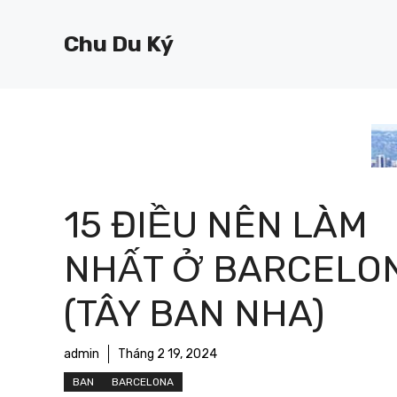
Chuyển
đến
Chu Du Ký
nội
dung
15 ĐIỀU NÊN LÀM
NHẤT Ở BARCELO
(TÂY BAN NHA)
admin
Tháng 2 19, 2024
BAN
BARCELONA