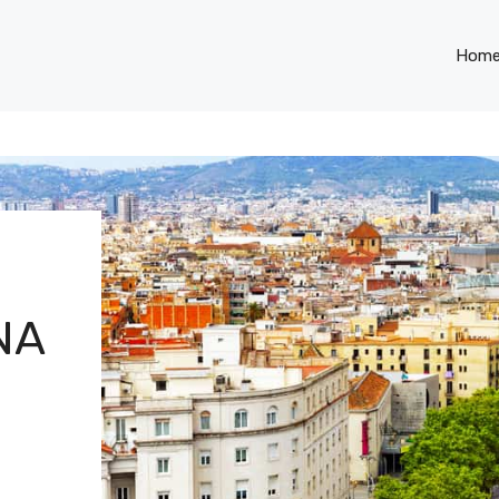
Hom
NA