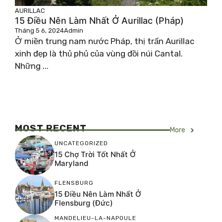
AURILLAC
15 Điều Nên Làm Nhất Ở Aurillac (Pháp)
Tháng 5 6, 2024
Admin
Ở miền trung nam nước Pháp, thị trấn Aurillac
xinh đẹp là thủ phủ của vùng đồi núi Cantal.
Những ...
MOST RECENT
More
UNCATEGORIZED
15 Chợ Trời Tốt Nhất Ở
Maryland
FLENSBURG
15 Điều Nên Làm Nhất Ở
Flensburg (Đức)
MANDELIEU-LA-NAPOULE