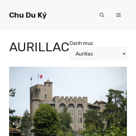
Chuyển
đến
Chu Du Ký
Menu
nội
dung
AURILLAC
Danh mục