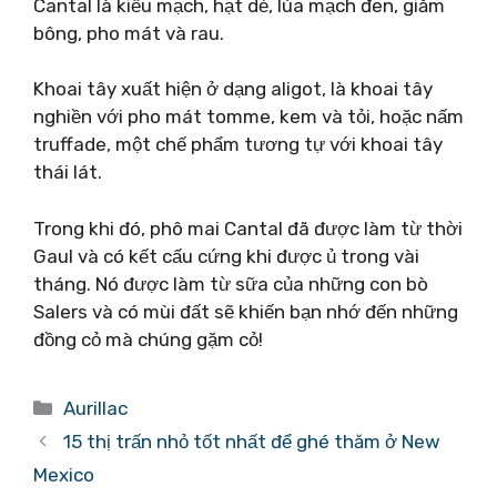
Cantal là kiều mạch, hạt dẻ, lúa mạch đen, giăm
bông, pho mát và rau.
Khoai tây xuất hiện ở dạng aligot, là khoai tây
nghiền với pho mát tomme, kem và tỏi, hoặc nấm
truffade, một chế phẩm tương tự với khoai tây
thái lát.
Trong khi đó, phô mai Cantal đã được làm từ thời
Gaul và có kết cấu cứng khi được ủ trong vài
tháng. Nó được làm từ sữa của những con bò
Salers và có mùi đất sẽ khiến bạn nhớ đến những
đồng cỏ mà chúng gặm cỏ!
Danh
Aurillac
mục
15 thị trấn nhỏ tốt nhất để ghé thăm ở New
Mexico