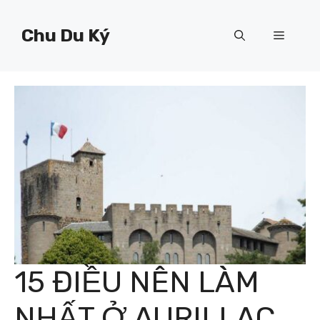
Chuyển
đến
Chu Du Ký
Menu
nội
dung
15 ĐIỀU NÊN LÀM
NHẤT Ở AURILLAC