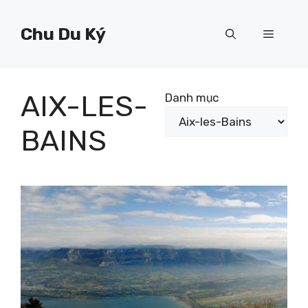
Chuyển
đến
Chu Du Ký
Menu
nội
dung
AIX-LES-
Danh mục
BAINS