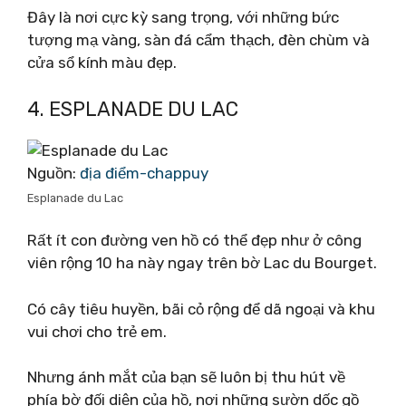
Đây là nơi cực kỳ sang trọng, với những bức
tượng mạ vàng, sàn đá cẩm thạch, đèn chùm và
cửa sổ kính màu đẹp.
4. ESPLANADE DU LAC
Nguồn:
địa điểm-chappuy
Esplanade du Lac
Rất ít con đường ven hồ có thể đẹp như ở công
viên rộng 10 ha này ngay trên bờ Lac du Bourget.
Có cây tiêu huyền, bãi cỏ rộng để dã ngoại và khu
vui chơi cho trẻ em.
Nhưng ánh mắt của bạn sẽ luôn bị thu hút về
phía bờ đối diện của hồ, nơi những sườn dốc gồ