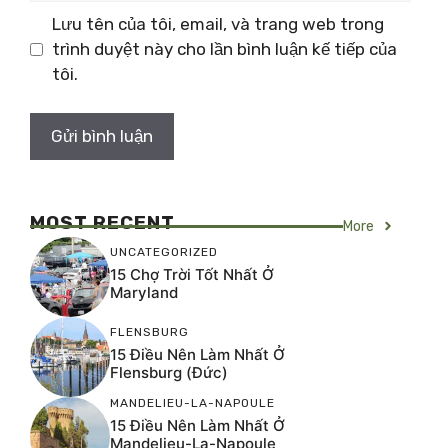
Lưu tên của tôi, email, và trang web trong
trình duyệt này cho lần bình luận kế tiếp của
tôi.
MOST RECENT
More
UNCATEGORIZED
15 Chợ Trời Tốt Nhất Ở
Maryland
FLENSBURG
15 Điều Nên Làm Nhất Ở
Flensburg (Đức)
MANDELIEU-LA-NAPOULE
15 Điều Nên Làm Nhất Ở
Mandelieu-La-Napoule