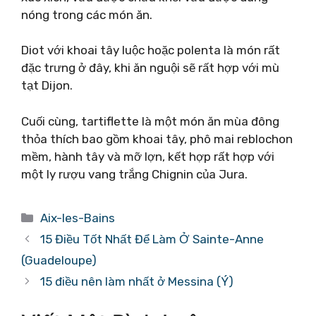
nóng trong các món ăn.
Diot với khoai tây luộc hoặc polenta là món rất
đặc trưng ở đây, khi ăn nguội sẽ rất hợp với mù
tạt Dijon.
Cuối cùng, tartiflette là một món ăn mùa đông
thỏa thích bao gồm khoai tây, phô mai reblochon
mềm, hành tây và mỡ lợn, kết hợp rất hợp với
một ly rượu vang trắng Chignin của Jura.
Danh
Aix-les-Bains
mục
15 Điều Tốt Nhất Để Làm Ở Sainte-Anne
(Guadeloupe)
15 điều nên làm nhất ở Messina (Ý)