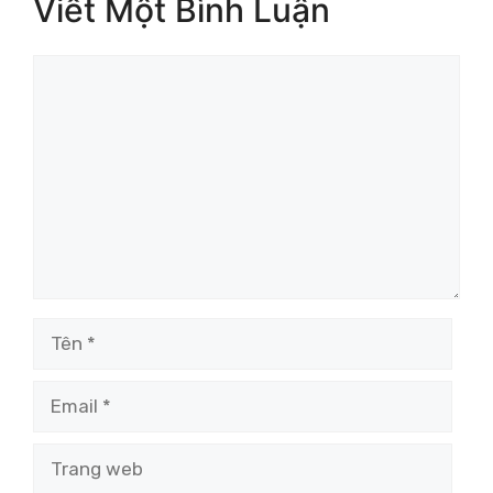
Viết Một Bình Luận
Bình
luận
Tên
Email
Trang
web