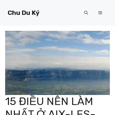
Chuyển
đến
Chu Du Ký
Menu
nội
dung
15 ĐIỀU NÊN LÀM
NHẤT Ở AIX-LES-