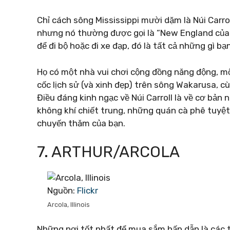
Chỉ cách sông Mississippi mười dặm là Núi Carro
nhưng nó thường được gọi là “New England của mi
để đi bộ hoặc đi xe đạp, đó là tất cả những gì b
Họ có một nhà vui chơi cộng đồng năng động, mộ
cốc lịch sử (và xinh đẹp) trên sông Wakarusa, 
Điều đáng kinh ngạc về Núi Carroll là về cơ bả
không khí chiết trung, những quán cà phê tuyệ
chuyến thăm của bạn.
7. ARTHUR/ARCOLA
Nguồn:
Flickr
Arcola, Illinois
Những nơi tốt nhất để mua sắm hấp dẫn là các t