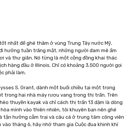
 tốt nhất để ghé thăm ở vùng Trung Tây nước Mỹ,
i đi hưởng tuần trăng mật, những người đam mê ẩm
i và thư giãn. Nó từng là một cộng đồng khai thác
ch hàng đầu ở Illinois. Chỉ có khoảng 3.500 người gọi
ệc phải làm.
sses S. Grant, dành một buổi chiều tại một trong
t trong hai nhà máy rượu vang trong thị trấn. Trên
hèo thuyền kayak và chỉ cách thị trấn 13 dặm là dòng
 hòa mình vào thiên nhiên, tôi khuyên bạn nên ghé
à tận hưởng cắm trại và câu cá ở trung tâm công viên
m vào tháng 6, hãy nhớ tham gia Cuộc đua khinh khí