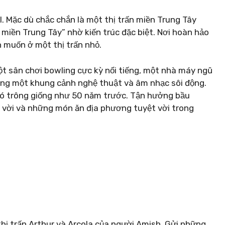
l. Mặc dù chắc chắn là một thị trấn miền Trung Tây
ền Trung Tây” nhờ kiến ​​trúc đặc biệt. Nơi hoàn hảo
ạn muốn ở một thị trấn nhỏ.
t sân chơi bowling cực kỳ nổi tiếng, một nhà máy ngũ
cùng một khung cảnh nghệ thuật và âm nhạc sôi động.
n nó trông giống như 50 năm trước. Tận hưởng bầu
t vời và những món ăn địa phương tuyệt vời trong
hị trấn Arthur và Arcola của người Amish. Gửi những