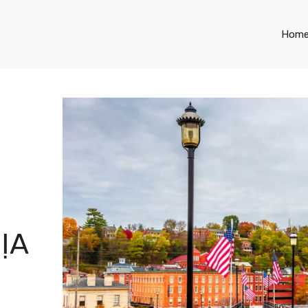
Hom
ỊA