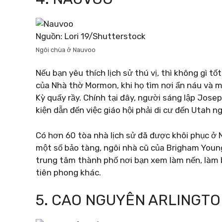
Nguồn: Lori 19/Shutterstock
Ngôi chùa ở Nauvoo
Nếu bạn yêu thích lịch sử thú vị, thì không gì
của Nhà thờ Mormon, khi họ tìm nơi ẩn náu và 
Kỳ quấy rầy. Chính tại đây, người sáng lập Jose
kiện dẫn đến việc giáo hội phải di cư đến Utah n
Có hơn 60 tòa nhà lịch sử đã được khôi phục 
một số bảo tàng, ngôi nhà cũ của Brigham Youn
trung tâm thành phố nơi bạn xem làm nến, làm b
tiên phong khác.
5. CAO NGUYÊN ARLINGT