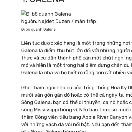
Nguồn: Nejdet Duzen / màn trập
Đi bộ quanh Galena
Liên tục được xếp hạng là một trong những nơi
Galena là điểm thu hút lớn đối với những ngườ
thực và cư dân thành phố cần một chút nghỉ ngơ
mỏ và hiện là một trong hai điểm dừng chân du lị
Galena là nhà và họ biết rõ rằng còn rất nhiều vi
Ghé thăm ngôi nhà cũ của Tổng thống Hoa Kỳ Uly
mười sân gôn gần đó hoặc có thể cả ngày tại mộ
Sông Galena, bạn có thể đi thuyền, ca nô hoặc c
sông Mississippi hùng vĩ. Nếu bạn thực sự muốn
thăm Công viên tiểu bang Apple River Canyon v
với những vách đá vôi nổi bật. Nếu bạn đến thă
cầu Great Galena hàng năm.