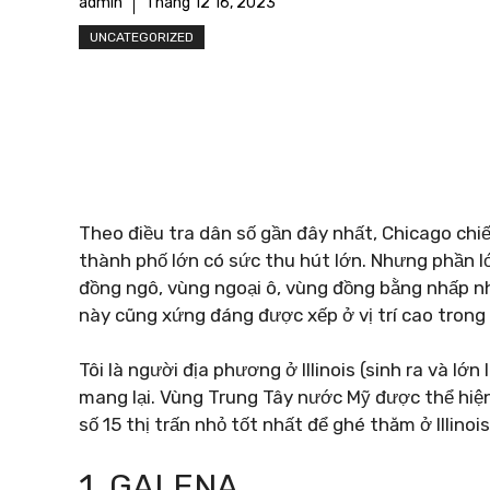
admin
Tháng 12 16, 2023
UNCATEGORIZED
Theo điều tra dân số gần đây nhất, Chicago chiế
thành phố lớn có sức thu hút lớn. Nhưng phần 
đồng ngô, vùng ngoại ô, vùng đồng bằng nhấp n
này cũng xứng đáng được xếp ở vị trí cao tron
Tôi là người địa phương ở Illinois (sinh ra và l
mang lại. Vùng Trung Tây nước Mỹ được thể hiện
số 15 thị trấn nhỏ tốt nhất để ghé thăm ở Illinois
1. GALENA