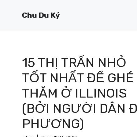
Chuyển
đến
Chu Du Ký
nội
dung
15 THỊ TRẤN NHỎ
TỐT NHẤT ĐỂ GHÉ
THĂM Ở ILLINOIS
(BỞI NGƯỜI DÂN Đ
PHƯƠNG)