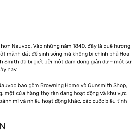
 tốt hơn Nauvoo. Vào những năm 1840, đây là quê hương
một mảnh đất để sinh sống mà không bị chính phủ Hoa
ph Smith đã bị giết bởi một đám đông giận dữ – một sự
gày nay.
ở Nauvoo bao gồm Browning Home và Gunsmith Shop,
g, một cửa hàng thợ rèn đang hoạt động và khu vực
ánh mì và nhiều hoạt động khác. các cuộc biểu tình
ON