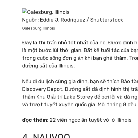
Nguồn: Eddie J. Rodriquez / Shutterstock
Galesburg, Illinois
Đây là thị trấn nhỏ tốt nhất của nó. Được định 
là một bước lùi thời gian. Bất kể tuổi tác của b
trong cuộc sống đơn giản khi bạn ghé thăm. Tron
đường sắt của Illinois.
Nếu đi du lịch cùng gia đình, bạn sẽ thích Bảo
Discovery Depot. Đường sắt đã định hình thị tr
thăm Khu Giải trí Lake Storey để bơi lội và dã
và trượt tuyết xuyên quốc gia. Mỗi tháng 8 đều c
đọc thêm
: 22 viên ngọc ẩn tuyệt vời ở Illinois
4. NAUVOO