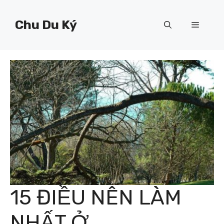
Chuyển
đến
Chu Du Ký
Menu
nội
dung
15 ĐIỀU NÊN LÀM
NHẤT Ở