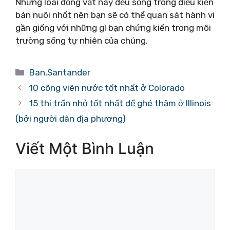
Những loài động vật này đều sống trong điều kiện
bán nuôi nhốt nên bạn sẽ có thể quan sát hành vi
gần giống với những gì bạn chứng kiến ​​trong môi
trường sống tự nhiên của chúng.
Danh
Ban
,
Santander
mục
10 công viên nước tốt nhất ở Colorado
15 thị trấn nhỏ tốt nhất để ghé thăm ở Illinois
(bởi người dân địa phương)
Viết Một Bình Luận
Bình
luận