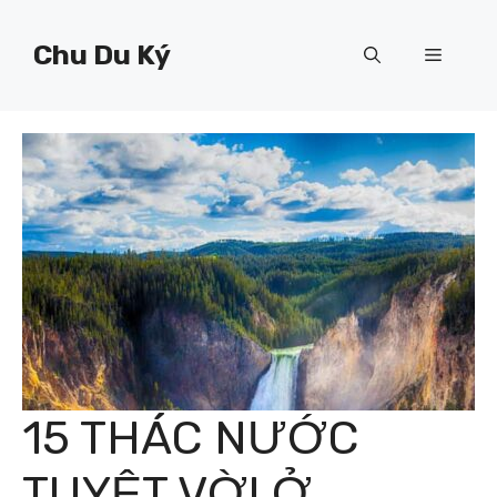
Chuyển
đến
Chu Du Ký
Menu
nội
dung
15 THÁC NƯỚC
TUYỆT VỜI Ở