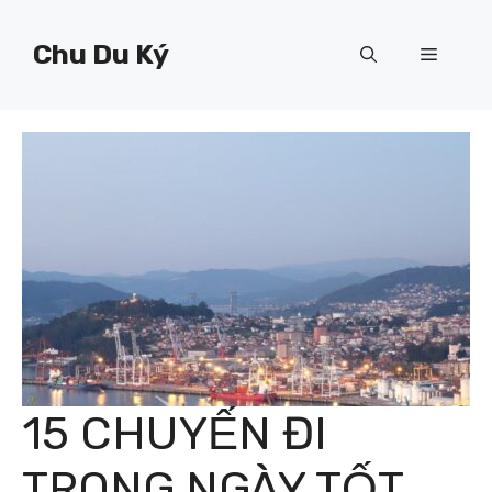
Chuyển
đến
Chu Du Ký
Menu
nội
dung
15 CHUYẾN ĐI
TRONG NGÀY TỐT