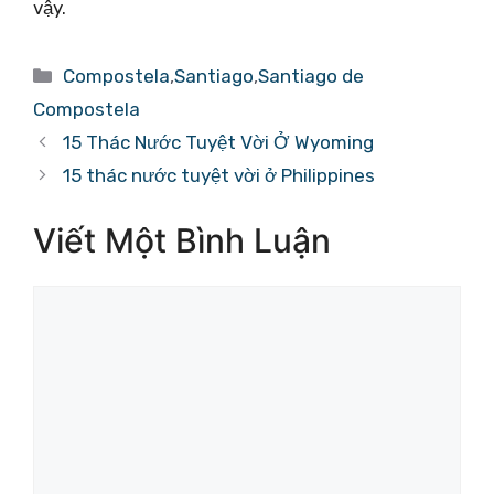
vậy.
Danh
Compostela
,
Santiago
,
Santiago de
mục
Compostela
15 Thác Nước Tuyệt Vời Ở Wyoming
15 thác nước tuyệt vời ở Philippines
Viết Một Bình Luận
Bình
luận