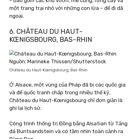
– bao gồm các khu vườn, mê cung, rừng cây và
một trang trại nhỏ với những con lừa – để đi dã
ngoại.
6. CHÂTEAU DU HAUT-
KŒNIGSBOURG, BAS-RHIN
Nguồn: Marineke Thissen/Shutterstock
Château du Haut-Kœnigsbourg, Bas-Rhin
Ở Alsace, một vùng của Pháp đã bị các quốc gia
và đế quốc tranh chấp trong nhiều thế kỷ,
Château du Haut-Kœnigsbourg chỉ đơn giản là
ghi lại lịch sử.
Công trình thống trị Đồng bằng Alsatian từ Tảng
đá Buntsandstein và có tầm nhìn toàn cảnh ra