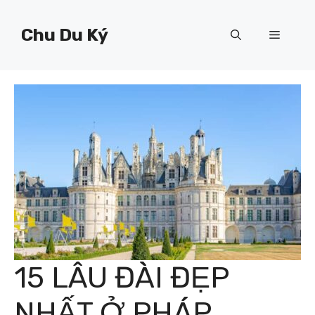
Chuyển
đến
Chu Du Ký
Menu
nội
dung
15 LÂU ĐÀI ĐẸP
NHẤT Ở PHÁP