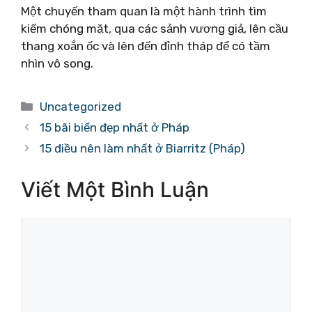
Một chuyến tham quan là một hành trình tìm
kiếm chóng mặt, qua các sảnh vương giả, lên cầu
thang xoắn ốc và lên đến đỉnh tháp để có tầm
nhìn vô song.
Danh
Uncategorized
mục
15 bãi biển đẹp nhất ở Pháp
15 điều nên làm nhất ở Biarritz (Pháp)
Viết Một Bình Luận
Bình
luận