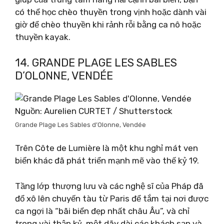
có thể học chèo thuyền trong vịnh hoặc dành vài
giờ để chèo thuyền khi rảnh rỗi bằng ca nô hoặc
thuyền kayak.
14. GRANDE PLAGE LES SABLES
D’OLONNE, VENDÉE
Nguồn: Aurelien CURTET / Shutterstock
Grande Plage Les Sables d’Olonne, Vendée
Trên Côte de Lumière là một khu nghỉ mát ven
biển khác đã phát triển mạnh mẽ vào thế kỷ 19.
Tầng lớp thượng lưu và các nghệ sĩ của Pháp đã
đổ xô lên chuyến tàu từ Paris để tắm tại nơi được
ca ngợi là “bãi biển đẹp nhất châu Âu”, và chỉ
trong vài thập kỷ, một dãy dài các khách sạn và