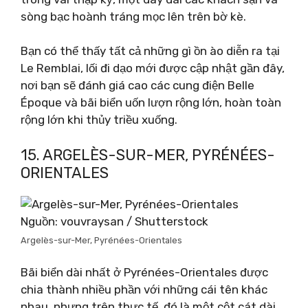
sòng bạc hoành tráng mọc lên trên bờ kè.
Bạn có thể thấy tất cả những gì ồn ào diễn ra tại
Le Remblai, lối đi dạo mới được cập nhật gần đây,
nơi bạn sẽ đánh giá cao các cung điện Belle
Époque và bãi biển uốn lượn rộng lớn, hoàn toàn
rộng lớn khi thủy triều xuống.
15. ARGELÈS-SUR-MER, PYRÉNÉES-
ORIENTALES
Nguồn: vouvraysan / Shutterstock
Argelès-sur-Mer, Pyrénées-Orientales
Bãi biển dài nhất ở Pyrénées-Orientales được
chia thành nhiều phần với những cái tên khác
nhau, nhưng trên thực tế, đó là một cột cát dài