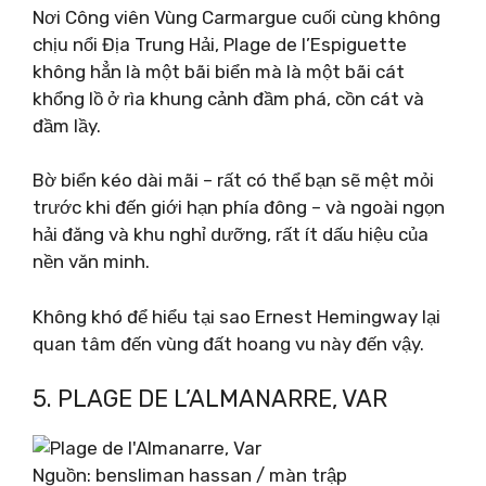
Nơi Công viên Vùng Carmargue cuối cùng không
chịu nổi Địa Trung Hải, Plage de l’Espiguette
không hẳn là một bãi biển mà là một bãi cát
khổng lồ ở rìa khung cảnh đầm phá, cồn cát và
đầm lầy.
Bờ biển kéo dài mãi – rất có thể bạn sẽ mệt mỏi
trước khi đến giới hạn phía đông – và ngoài ngọn
hải đăng và khu nghỉ dưỡng, rất ít dấu hiệu của
nền văn minh.
Không khó để hiểu tại sao Ernest Hemingway lại
quan tâm đến vùng đất hoang vu này đến vậy.
5. PLAGE DE L’ALMANARRE, VAR
Nguồn: bensliman hassan / màn trập