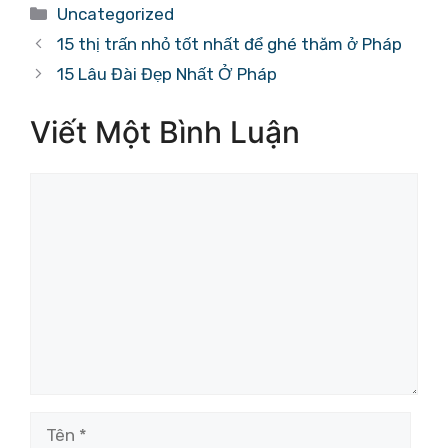
Danh
Uncategorized
mục
15 thị trấn nhỏ tốt nhất để ghé thăm ở Pháp
15 Lâu Đài Đẹp Nhất Ở Pháp
Viết Một Bình Luận
Bình
luận
Tên