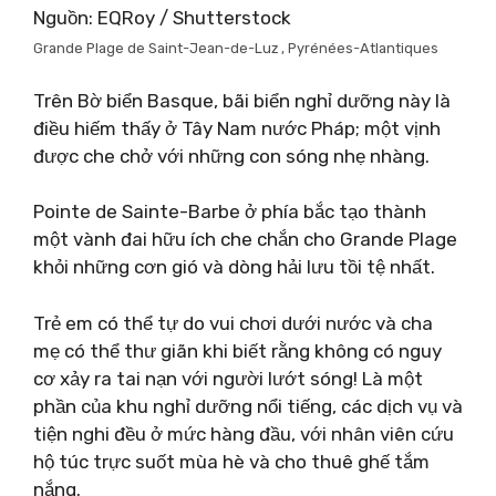
Nguồn: EQRoy / Shutterstock
Grande Plage de Saint-Jean-de-Luz , Pyrénées-Atlantiques
Trên Bờ biển Basque, bãi biển nghỉ dưỡng này là
điều hiếm thấy ở Tây Nam nước Pháp; một vịnh
được che chở với những con sóng nhẹ nhàng.
Pointe de Sainte-Barbe ở phía bắc tạo thành
một vành đai hữu ích che chắn cho Grande Plage
khỏi những cơn gió và dòng hải lưu tồi tệ nhất.
Trẻ em có thể tự do vui chơi dưới nước và cha
mẹ có thể thư giãn khi biết rằng không có nguy
cơ xảy ra tai nạn với người lướt sóng! Là một
phần của khu nghỉ dưỡng nổi tiếng, các dịch vụ và
tiện nghi đều ở mức hàng đầu, với nhân viên cứu
hộ túc trực suốt mùa hè và cho thuê ghế tắm
nắng.