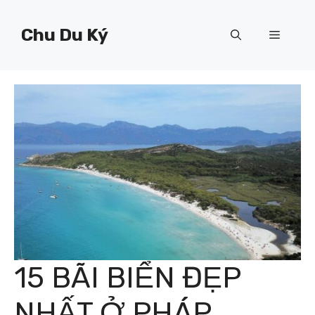
Chuyển
đến
Chu Du Ký
Menu
nội
dung
15 BÃI BIỂN ĐẸP
NHẤT Ở PHÁP