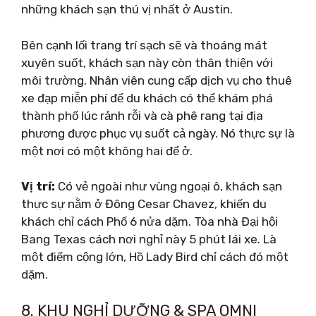
những khách sạn thú vị nhất ở Austin.
Bên cạnh lối trang trí sạch sẽ và thoáng mát
xuyên suốt, khách sạn này còn thân thiện với
môi trường. Nhân viên cung cấp dịch vụ cho thuê
xe đạp miễn phí để du khách có thể khám phá
thành phố lúc rảnh rỗi và cà phê rang tại địa
phương được phục vụ suốt cả ngày. Nó thực sự là
một nơi có một không hai để ở.
Vị trí:
Có vẻ ngoài như vùng ngoại ô, khách sạn
thực sự nằm ở Đông Cesar Chavez, khiến du
khách chỉ cách Phố 6 nửa dặm. Tòa nhà Đại hội
Bang Texas cách nơi nghỉ này 5 phút lái xe. Là
một điểm cộng lớn, Hồ Lady Bird chỉ cách đó một
dặm.
8. KHU NGHỈ DƯỠNG & SPA OMNI