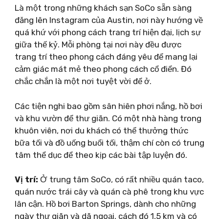
Là một trong những khách sạn SoCo sẵn sàng
đăng lên Instagram của Austin, nơi này hướng về
quá khứ với phong cách trang trí hiện đại, lịch sự
giữa thế kỷ. Mỗi phòng tại nơi này đều được
trang trí theo phong cách đáng yêu để mang lại
cảm giác mát mẻ theo phong cách cổ điển. Đó
chắc chắn là một nơi tuyệt vời để ở.
Các tiện nghi bao gồm sân hiên phơi nắng, hồ bơi
và khu vườn để thư giãn. Có một nhà hàng trong
khuôn viên, nơi du khách có thể thưởng thức
bữa tối và đồ uống buổi tối, thậm chí còn có trung
tâm thể dục để theo kịp các bài tập luyện đó.
Vị trí:
Ở trung tâm SoCo, có rất nhiều quán taco,
quán nước trái cây và quán cà phê trong khu vực
lân cận. Hồ bơi Barton Springs, dành cho những
ngày thư giãn và dã ngoại, cách đó 1,5 km và có