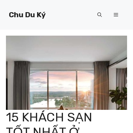
Chuyển
đến
Chu Du Ký
Menu
nội
dung
15 KHÁCH SẠN
TỐT NHẤT Ở