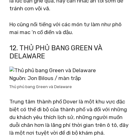
là lúc bạn ghé qua, hãy cân nhắc ăn tối sớm để
tránh cơn vội vã.
Họ cũng nổi tiếng với các món tự làm như phô
mai mac ‘n cổ điển và đậu.
12. THỦ PHỦ BANG GREEN VÀ
DELAWARE
Nguồn: Jon Bilous / màn trập
Thủ phủ bang Green và Delaware
Trung tâm thành phố Dover là một khu vực đặc
biệt có thể đi bộ của thành phố và đối với những
du khách yêu thích lịch sử, những người muốn
duỗi chân hơn là lãng phí thời gian trên ô tô, đây
là một nơi tuyệt vời để đi bộ khám phá.