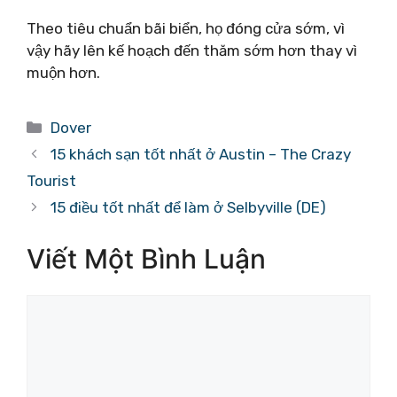
Theo tiêu chuẩn bãi biển, họ đóng cửa sớm, vì
vậy hãy lên kế hoạch đến thăm sớm hơn thay vì
muộn hơn.
Danh
Dover
mục
15 khách sạn tốt nhất ở Austin – The Crazy
Tourist
15 điều tốt nhất để làm ở Selbyville (DE)
Viết Một Bình Luận
Bình
luận