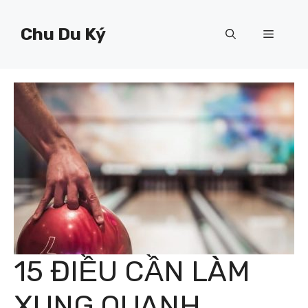
Chuyển
đến
Chu Du Ký
Menu
nội
dung
15 ĐIỀU CẦN LÀM
XUNG QUANH