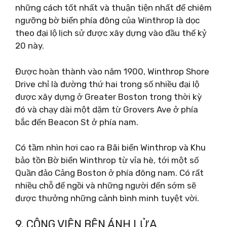
những cách tốt nhất và thuận tiện nhất để chiêm
ngưỡng bờ biển phía đông của Winthrop là dọc
theo đại lộ lịch sử được xây dựng vào đầu thế kỷ
20 này.
Được hoàn thành vào năm 1900, Winthrop Shore
Drive chỉ là đường thứ hai trong số nhiều đại lộ
được xây dựng ở Greater Boston trong thời kỳ
đó và chạy dài một dặm từ Grovers Ave ở phía
bắc đến Beacon St ở phía nam.
Có tầm nhìn hơi cao ra Bãi biển Winthrop và Khu
bảo tồn Bờ biển Winthrop từ vỉa hè, tới một số
Quần đảo Cảng Boston ở phía đông nam. Có rất
nhiều chỗ để ngồi và những người đến sớm sẽ
được thưởng những cảnh bình minh tuyệt vời.
9. CÔNG VIÊN BÊN ÁNH LỬA