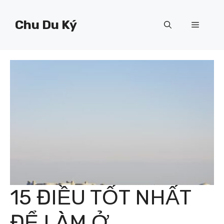
Chuyển
đến
Chu Du Ký
Menu
nội
dung
15 ĐIỀU TỐT NHẤT
ĐỂ LÀM Ở