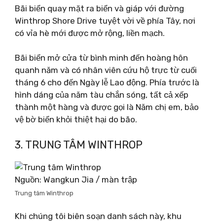
Bãi biển quay mặt ra biển và giáp với đường
Winthrop Shore Drive tuyệt vời về phía Tây, nơi
có vỉa hè mới được mở rộng, liền mạch.
Bãi biển mở cửa từ bình minh đến hoàng hôn
quanh năm và có nhân viên cứu hộ trực từ cuối
tháng 6 cho đến Ngày lễ Lao động. Phía trước là
hình dáng của năm tàu ​​chắn sóng, tất cả xếp
thành một hàng và được gọi là Năm chị em, bảo
vệ bờ biển khỏi thiệt hại do bão.
3. TRUNG TÂM WINTHROP
Nguồn: Wangkun Jia / màn trập
Trung tâm Winthrop
Khi chúng tôi biên soạn danh sách này, khu