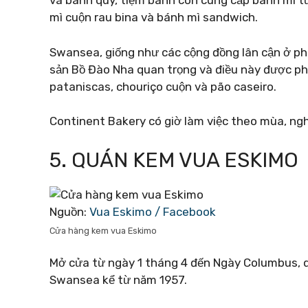
và bánh quy, tiệm bánh còn cung cấp bánh mì 
mì cuộn rau bina và bánh mì sandwich.
Swansea, giống như các cộng đồng lân cận ở ph
sản Bồ Đào Nha quan trọng và điều này được ph
pataniscas, chouriço cuộn và pão caseiro.
Continent Bakery có giờ làm việc theo mùa, ngh
5. QUÁN KEM VUA ESKIMO
Nguồn:
Vua Eskimo / Facebook
Cửa hàng kem vua Eskimo
Mở cửa từ ngày 1 tháng 4 đến Ngày Columbus, 
Swansea kể từ năm 1957.