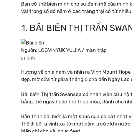
Bạn có thể biện minh cho sự đam mê của mình k
vài trong số đó nằm ở các trang trại có từ nhiều
1. BÃI BIỂN THỊ TRẤN SW
Nguồn: LOGVINYUK YULIIA / màn trập
Bãi biển
Hướng về phía nam và nhìn ra Vịnh Mount Hope
đẹp, mở cửa từ giữa tháng 6 cho đến Ngày Lao 
Bãi biển Thị trấn Swansea có nhân viên cứu hộ t
bằng thẻ ngày hoặc thẻ theo mùa, dành cho nh
Bản thân bãi biển là một khúc cua có cát nhạt vớ
thể đi bộ ra vịnh xa tới một dặm trước khi nước n
biển chỉ còn vài chục feet.