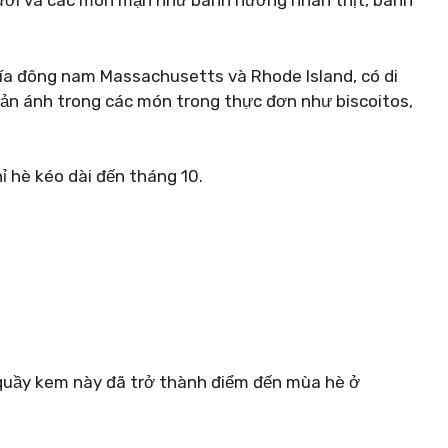
tươi và các món mặn như bánh nướng nhân thịt, bánh
ía đông nam Massachusetts và Rhode Island, có di
ản ánh trong các món trong thực đơn như biscoitos,
ỉ hè kéo dài đến tháng 10.
quầy kem này đã trở thành điểm đến mùa hè ở