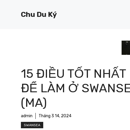
Chuyển
đến
Chu Du Ký
nội
dung
15 ĐIỀU TỐT NHẤT
ĐỂ LÀM Ở SWANS
(MA)
admin
Tháng 3 14, 2024
SWANSEA