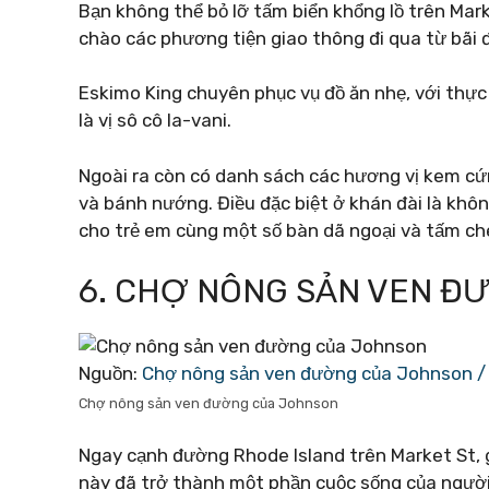
Bạn không thể bỏ lỡ tấm biển khổng lồ trên Mark
chào các phương tiện giao thông đi qua từ bãi 
Eskimo King chuyên phục vụ đồ ăn nhẹ, với thự
là vị sô cô la-vani.
Ngoài ra còn có danh sách các hương vị kem cứ
và bánh nướng. Điều đặc biệt ở khán đài là không
cho trẻ em cùng một số bàn dã ngoại và tấm ch
6. CHỢ NÔNG SẢN VEN 
Nguồn:
Chợ nông sản ven đường của Johnson /
Chợ nông sản ven đường của Johnson
Ngay cạnh đường Rhode Island trên Market St, 
này đã trở thành một phần cuộc sống của ngườ