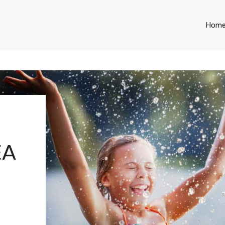
Hom
EA