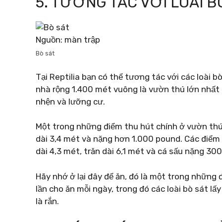
5. TƯƠNG TÁC VỚI LOÀI B
Nguồn: màn trập
Bò sát
Tại Reptilia bạn có thể tương tác với các loài b
nhà rộng 1.400 mét vuông là vườn thú lớn nhất c
nhện và lưỡng cư.
Một trong những điểm thu hút chính ở vườn thú 
dài 3,4 mét và nặng hơn 1.000 pound. Các điểm
dài 4,3 mét, trăn dài 6,1 mét và cá sấu nặng 30
Hãy nhớ ở lại đây để ăn, đó là một trong những 
lần cho ăn mỗi ngày, trong đó các loài bò sát lấ
là rắn.