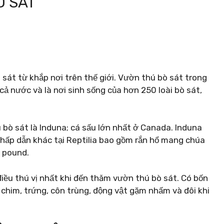
Ò SÁT
ò sát từ khắp nơi trên thế giới. Vườn thú bò sát trong
ả nước và là nơi sinh sống của hơn 250 loài bò sát,
bò sát là Induna; cá sấu lớn nhất ở Canada. Induna
 hấp dẫn khác tại Reptilia bao gồm rắn hổ mang chúa
0 pound.
điều thú vị nhất khi đến thăm vườn thú bò sát. Có bốn
y chim, trứng, côn trùng, động vật gặm nhấm và đôi khi