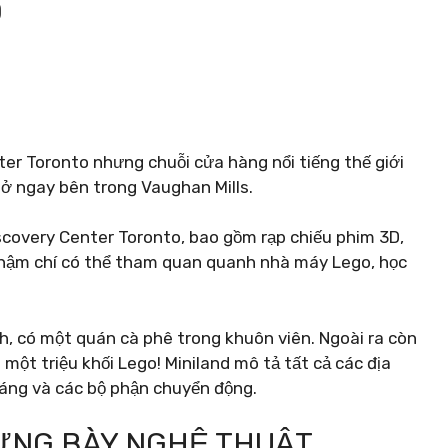
O
er Toronto nhưng chuỗi cửa hàng nổi tiếng thế giới
ở ngay bên trong Vaughan Mills.
covery Center Toronto, bao gồm rạp chiếu phim 3D,
thậm chí có thể tham quan quanh nhà máy Lego, học
h, có một quán cà phê trong khuôn viên. Ngoài ra còn
một triệu khối Lego! Miniland mô tả tất cả các địa
sáng và các bộ phận chuyển động.
ƯNG BÀY NGHỆ THUẬT