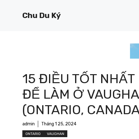
Chuyển
đến
Chu Du Ký
nội
dung
15 ĐIỀU TỐT NHẤT
ĐỂ LÀM Ở VAUGH
(ONTARIO, CANADA
admin
Tháng 1 25, 2024
ONTARIO
VAUGHAN