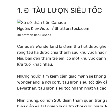
1. ĐI TÀU LƯỢN SIÊU TỐC
Nguồn: Kiev.Victor / Shutterstock.com
Xứ sở thần tiên Canada
Canada’s Wonderland là điểm thu hút được ghé t
rộng 133 ha được chia thành sáu khu vực khác n
Nếu bạn đến thăm trẻ em, có một khu vực dành r
lứa tuổi khác nhau.
Những người tìm kiếm cảm giác mạnh sẽ không 
Wonderland là nơi có 15 tàu lượn siêu tốc đầy c
Leviathan, tàu lượn siêu tốc nhanh nhất và cao 
Nhìn chung, có hơn 200 điểm tham quan trong cô
biểu diễn và tất nhiên là cả trò chơi cưỡi ngựa