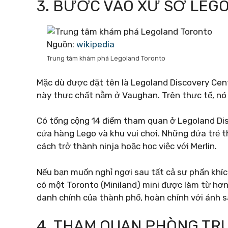
3. BƯỚC VÀO XỨ SỞ LEG
Nguồn:
wikipedia
Trung tâm khám phá Legoland Toronto
Mặc dù được đặt tên là Legoland Discovery Cent
này thực chất nằm ở Vaughan. Trên thực tế, nó 
Có tổng cộng 14 điểm tham quan ở Legoland Dis
cửa hàng Lego và khu vui chơi. Những đứa trẻ 
cách trở thành ninja hoặc học việc với Merlin.
Nếu bạn muốn nghỉ ngơi sau tất cả sự phấn khíc
có một Toronto (Miniland) mini được làm từ hơn 
danh chính của thành phố, hoàn chỉnh với ánh 
4. THAM QUAN PHÒNG TR