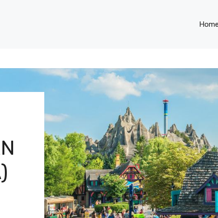
Hom
AN
)