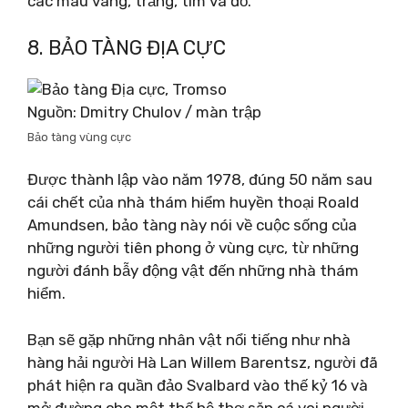
các màu vàng, trắng, tím và đỏ.
8. BẢO TÀNG ĐỊA CỰC
Nguồn: Dmitry Chulov / màn trập
Bảo tàng vùng cực
Được thành lập vào năm 1978, đúng 50 năm sau
cái chết của nhà thám hiểm huyền thoại Roald
Amundsen, bảo tàng này nói về cuộc sống của
những người tiên phong ở vùng cực, từ những
người đánh bẫy động vật đến những nhà thám
hiểm.
Bạn sẽ gặp những nhân vật nổi tiếng như nhà
hàng hải người Hà Lan Willem Barentsz, người đã
phát hiện ra quần đảo Svalbard vào thế kỷ 16 và
mở đường cho một thế hệ thợ săn cá voi người