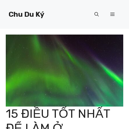
Chuyển
đến
Chu Du Ký
Menu
nội
dung
15 ĐIỀU TỐT NHẤT
ĐỂ LÀM Ở