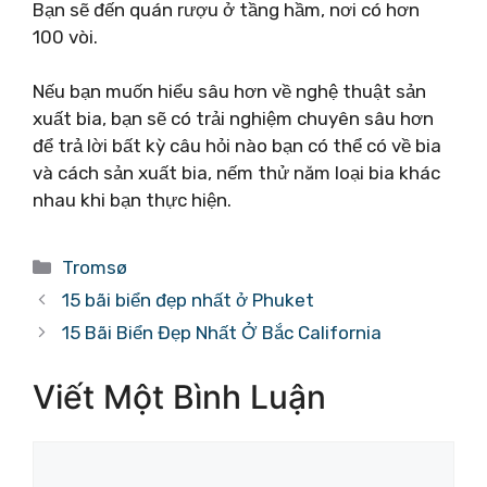
Bạn sẽ đến quán rượu ở tầng hầm, nơi có hơn
100 vòi.
Nếu bạn muốn hiểu sâu hơn về nghệ thuật sản
xuất bia, bạn sẽ có trải nghiệm chuyên sâu hơn
để trả lời bất kỳ câu hỏi nào bạn có thể có về bia
và cách sản xuất bia, nếm thử năm loại bia khác
nhau khi bạn thực hiện.
Danh
Tromsø
mục
15 bãi biển đẹp nhất ở Phuket
15 Bãi Biển Đẹp Nhất Ở Bắc California
Viết Một Bình Luận
Bình
luận