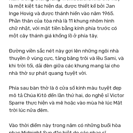
là một kiệt tác hiện đại, được thiết kế bởi Jan
Inge Hovig và được thánh hiến vào năm 1965.
Phần thân của tòa nhà là 11 khung nhôm hình
chữ nhật, với mặt tiền bằng kính phía trước có
một cây thánh giá khổng lồ ở phía tây.
Đường viền sắc nét này gợi lên những ngôi nhà
thuyền ở vùng cực, tảng băng trôi và lều Sami, và
khi trời tối, dải đèn giữa các khung mang lại cho
nhà thờ sự phát quang tuyệt vời.
Phía sau bàn thờ là ô cửa sổ kính màu tuyệt đẹp
mô tả Chúa Kitô đến lần thứ hai, do nghệ sĩ Victor
Sparre thực hiện và mê hoặc vào mùa hè lúc Mặt
trời lúc nửa đêm.
Vào thời điểm này trong năm có những buổi hòa
nhạc Midnight Sun đặc biệt do các nhạc sĩ