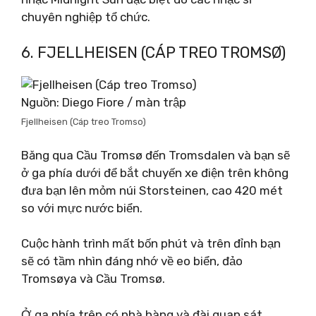
chuyên nghiệp tổ chức.
6. FJELLHEISEN (CÁP TREO TROMSØ)
Nguồn: Diego Fiore / màn trập
Fjellheisen (Cáp treo Tromso)
Băng qua Cầu Tromsø đến Tromsdalen và bạn sẽ
ở ga phía dưới để bắt chuyến xe điện trên không
đưa bạn lên mỏm núi Storsteinen, cao 420 mét
so với mực nước biển.
Cuộc hành trình mất bốn phút và trên đỉnh bạn
sẽ có tầm nhìn đáng nhớ về eo biển, đảo
Tromsøya và Cầu Tromsø.
Ở ga phía trên có nhà hàng và đài quan sát