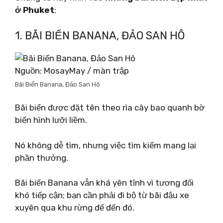
ở Phuket
:
1. BÃI BIỂN BANANA, ĐẢO SAN HÔ
Nguồn: MosayMay / màn trập
Bãi Biển Banana, Đảo San Hô
Bãi biển được đặt tên theo rìa cây bao quanh bờ
biển hình lưỡi liềm.
Nó không dễ tìm, nhưng việc tìm kiếm mang lại
phần thưởng.
Bãi biển Banana vẫn khá yên tĩnh vì tương đối
khó tiếp cận; bạn cần phải đi bộ từ bãi đậu xe
xuyên qua khu rừng để đến đó.