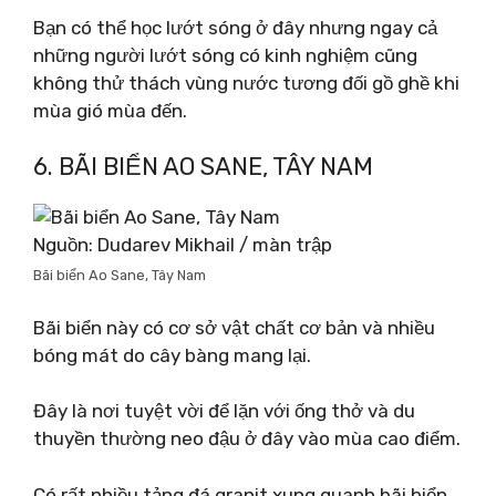
Bạn có thể học lướt sóng ở đây nhưng ngay cả
những người lướt sóng có kinh nghiệm cũng
không thử thách vùng nước tương đối gồ ghề khi
mùa gió mùa đến.
6. BÃI BIỂN AO SANE, TÂY NAM
Nguồn: Dudarev Mikhail / màn trập
Bãi biển Ao Sane, Tây Nam
Bãi biển này có cơ sở vật chất cơ bản và nhiều
bóng mát do cây bàng mang lại.
Đây là nơi tuyệt vời để lặn với ống thở và du
thuyền thường neo đậu ở đây vào mùa cao điểm.
Có rất nhiều tảng đá granit xung quanh bãi biển