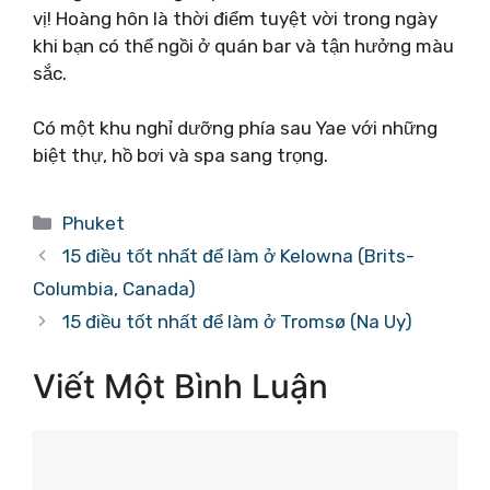
vị! Hoàng hôn là thời điểm tuyệt vời trong ngày
khi bạn có thể ngồi ở quán bar và tận hưởng màu
sắc.
Có một khu nghỉ dưỡng phía sau Yae với những
biệt thự, hồ bơi và spa sang trọng.
Danh
Phuket
mục
15 điều tốt nhất để làm ở Kelowna (Brits-
Columbia, Canada)
15 điều tốt nhất để làm ở Tromsø (Na Uy)
Viết Một Bình Luận
Bình
luận