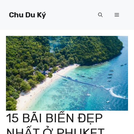
Chuyển
đến
Chu Du Ký
Menu
nội
dung
15 BÃI BIỂN ĐẸP
NHẤT Ở PHUKET