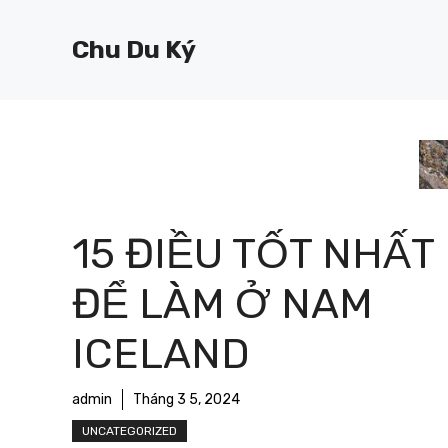
Chuyển
đến
Chu Du Ký
nội
dung
15 ĐIỀU TỐT NHẤT
ĐỂ LÀM Ở NAM
ICELAND
admin
Tháng 3 5, 2024
UNCATEGORIZED