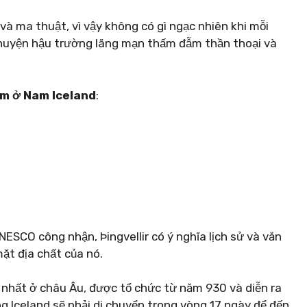
 ma thuật, vì vậy không có gì ngạc nhiên khi mỗi
chuyện hậu trường lãng mạn thấm đẫm thần thoại và
àm ở Nam Iceland
:
NESCO công nhận, Þingvellir có ý nghĩa lịch sử và văn
ặt địa chất của nó.
ời nhất ở châu Âu, được tổ chức từ năm 930 và diễn ra
g Iceland sẽ phải di chuyển trong vòng 17 ngày để đến