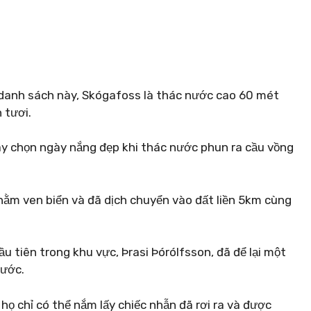
danh sách này, Skógafoss là thác nước cao 60 mét
 tươi.
ãy chọn ngày nắng đẹp khi thác nước phun ra cầu vồng
nằm ven biển và đã dịch chuyển vào đất liền 5km cùng
u tiên trong khu vực, Þrasi Þórólfsson, đã để lại một
nước.
họ chỉ có thể nắm lấy chiếc nhẫn đã rơi ra và được