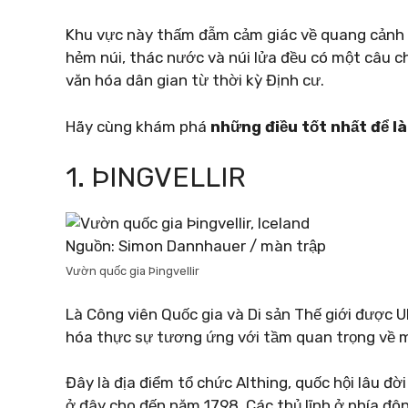
Khu vực này thấm đẫm cảm giác về quang cảnh và
hẻm núi, thác nước và núi lửa đều có một câu 
văn hóa dân gian từ thời kỳ Định cư.
Hãy cùng khám phá
những điều tốt nhất để l
1. ÞINGVELLIR
Nguồn: Simon Dannhauer / màn trập
Vườn quốc gia Þingvellir
Là Công viên Quốc gia và Di sản Thế giới được U
hóa thực sự tương ứng với tầm quan trọng về m
Đây là địa điểm tổ chức Althing, quốc hội lâu đ
ở đây cho đến năm 1798. Các thủ lĩnh ở phía đôn