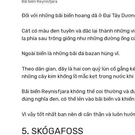
Bãi biển Reynisfjara
Đối với những bãi biển hoang dã ở Đại Tây Dương
Cát có màu đen tuyền và đặc lại thành những vi
lạ phía sau trông giống như những đường ống củ
Ngoài biển là những bãi đá bazan hùng vĩ.
Theo dân gian, đây là hai con quỷ lùn cố gắng k
những cây kim khổng lồ mắc kẹt trong nước khi 
Bãi biển Reynisfjara không thể coi thường và đ
đúng nghĩa đen, có thể lẻn vào bãi biển và khiế
Vì vậy tốt nhất bạn nên đi cẩn thận và luôn hướ
5. SKÓGAFOSS