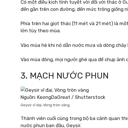
Có một điều kịch tính tuyệt vời đối với thác ở G
đến gần trên con đường, đến mức trông giống n
Phía trên hai giọt thác (11 mét và 21 mét) là m
lớn tùy theo mùa.
Vào mùa hè khi nó dẫn nước mưa và dòng chảy bă
Vào mùa đông, mọi người ghé qua để chụp ảnh c
3. MẠCH NƯỚC PHUN
Nguồn: KeongDaGreat / Shutterstock
Geysir vĩ đại, Vòng tròn vàng
Thành viên cuối cùng trong bộ ba cảnh quan th
nước phun ban đầu, Geysir.