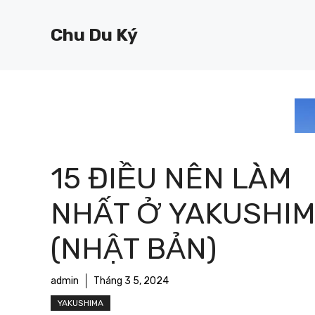
Chuyển
đến
Chu Du Ký
nội
dung
15 ĐIỀU NÊN LÀM
NHẤT Ở YAKUSHI
(NHẬT BẢN)
admin
Tháng 3 5, 2024
YAKUSHIMA