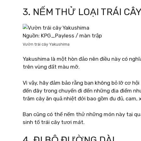
3. NẾM THỬ LOẠI TRÁI CÂY
Nguồn: KPG_Payless / màn trập
Vườn trái cây Yakushima
Yakushima là một hòn đảo nên điều này có nghĩa 
trên vùng đất màu mỡ.
Vì vậy, hãy đảm bảo rằng bạn không bỏ lỡ cơ hộ
đến đây trong chuyến đi đến những địa điểm nh
trăm cây ăn quả nhiệt đới bao gồm đu đủ, cam, xo
Bạn cũng có thể nếm thử những món này tại quán 
sinh tố trái cây tươi mát.
4. ĐI BỘ ĐƯỜNG DÀI