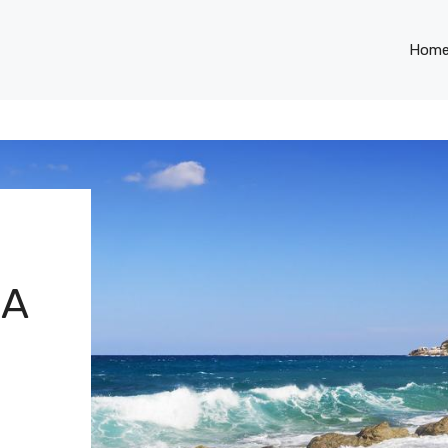
Hom
MA