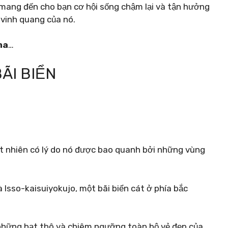
mang đến cho bạn cơ hội sống chậm lại và tận hưởng
vinh quang của nó.
ma
…
BÃI BIỂN
t nhiên có lý do nó được bao quanh bởi những vùng
 Isso-kaisuiyokujo, một bãi biển cát ở phía bắc
i những hạt thô và chiêm ngưỡng toàn bộ vẻ đẹp của