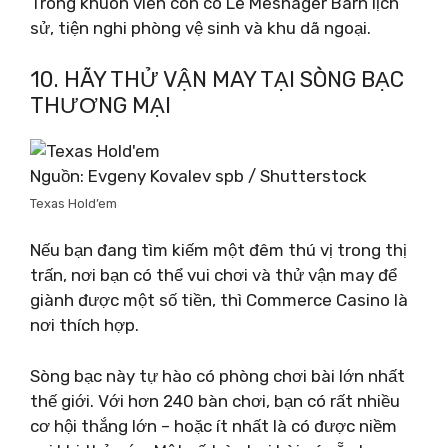
Trong khuôn viên còn có Le Mesnager Barn lịch
sử, tiện nghi phòng vệ sinh và khu dã ngoại.
10. HÃY THỬ VẬN ​​MAY TẠI SÒNG BẠC
THƯƠNG MẠI
Nguồn: Evgeny Kovalev spb ​​/ Shutterstock
Texas Hold’em
Nếu bạn đang tìm kiếm một đêm thú vị trong thị
trấn, nơi bạn có thể vui chơi và thử vận ​​may để
giành được một số tiền, thì Commerce Casino là
nơi thích hợp.
Sòng bạc này tự hào có phòng chơi bài lớn nhất
thế giới. Với hơn 240 bàn chơi, bạn có rất nhiều
cơ hội thắng lớn – hoặc ít nhất là có được niềm