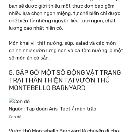
bạn sẽ được giới thiệu một thực đơn bao gồm
nhiều lựa chọn ngon miệng, tự chế biến chỉ được
chế biến từ những nguyên liệu tươi ngon, chất
lượng cao nhất hiện có.
Món khai vị, thịt nướng, súp, salad và các món
chính như sườn lưng non và cá tầm nướng là một
số món ăn có sẵn.
5. GẶP GỠ MỘT SỐ ĐỘNG VẬT TRANG
TRẠI THÂN THIỆN TẠI VƯỜN THÚ
MONTEBELLO BARNYARD
Nguồn: Tập đoàn Aris-Tect / màn trập
Con dê
Vườn thú Montebello Barnyard là chuyến đi chơi