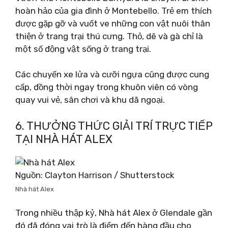
hoàn hảo của gia đình ở Montebello. Trẻ em thích
được gặp gỡ và vuốt ve những con vật nuôi thân
thiện ở trang trại thú cưng. Thỏ, dê và gà chỉ là
một số động vật sống ở trang trại.
Các chuyến xe lửa và cưỡi ngựa cũng được cung
cấp, đồng thời ngay trong khuôn viên có vòng
quay vui vẻ, sân chơi và khu dã ngoại.
6. THƯỞNG THỨC GIẢI TRÍ TRỰC TIẾP
TẠI NHÀ HÁT ALEX
Nguồn: Clayton Harrison / Shutterstock
Nhà hát Alex
Trong nhiều thập kỷ, Nhà hát Alex ở Glendale gần
đó đã đóng vai trò là điểm đến hàng đầu cho