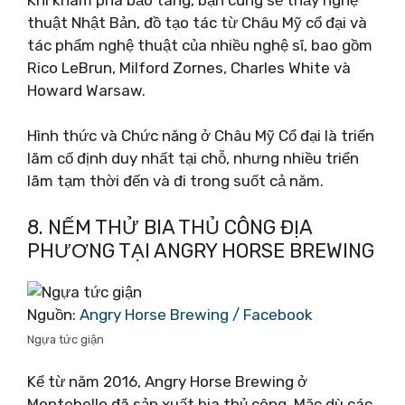
thuật Nhật Bản, đồ tạo tác từ Châu Mỹ cổ đại và
tác phẩm nghệ thuật của nhiều nghệ sĩ, bao gồm
Rico LeBrun, Milford Zornes, Charles White và
Howard Warsaw.
Hình thức và Chức năng ở Châu Mỹ Cổ đại là triển
lãm cố định duy nhất tại chỗ, nhưng nhiều triển
lãm tạm thời đến và đi trong suốt cả năm.
8. NẾM THỬ BIA THỦ CÔNG ĐỊA
PHƯƠNG TẠI ANGRY HORSE BREWING
Nguồn:
Angry Horse Brewing / Facebook
Ngựa tức giận
Kể từ năm 2016, Angry Horse Brewing ở
Montebello đã sản xuất bia thủ công. Mặc dù các