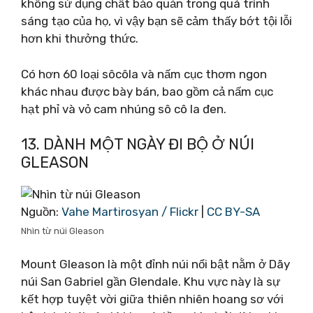
không sử dụng chất bảo quản trong quá trình
sáng tạo của họ, vì vậy bạn sẽ cảm thấy bớt tội lỗi
hơn khi thưởng thức.
Có hơn 60 loại sôcôla và nấm cục thơm ngon
khác nhau được bày bán, bao gồm cả nấm cục
hạt phỉ và vỏ cam nhúng sô cô la đen.
13. DÀNH MỘT NGÀY ĐI BỘ Ở NÚI
GLEASON
Nguồn:
Vahe Martirosyan / Flickr
|
CC BY-SA
Nhìn từ núi Gleason
Mount Gleason là một đỉnh núi nổi bật nằm ở Dãy
núi San Gabriel gần Glendale. Khu vực này là sự
kết hợp tuyệt vời giữa thiên nhiên hoang sơ với