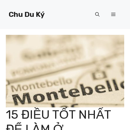
Chuyển
đến
Chu Du Ký
Menu
nội
dung
15 ĐIỀU TỐT NHẤT
ĐỂ LÀM Ở