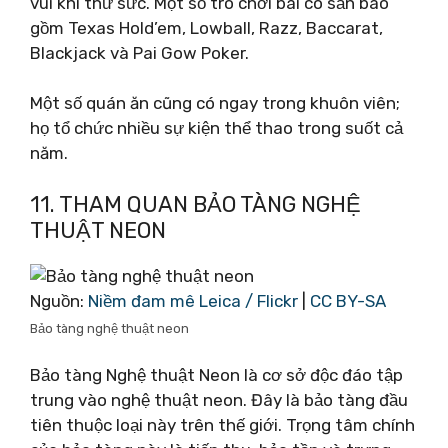
vui khi thử sức. Một số trò chơi bài có sẵn bao
gồm Texas Hold’em, Lowball, Razz, Baccarat,
Blackjack và Pai Gow Poker.
Một số quán ăn cũng có ngay trong khuôn viên;
họ tổ chức nhiều sự kiện thể thao trong suốt cả
năm.
11. THAM QUAN BẢO TÀNG NGHỆ
THUẬT NEON
Nguồn:
Niềm đam mê Leica / Flickr
|
CC BY-SA
Bảo tàng nghệ thuật neon
Bảo tàng Nghệ thuật Neon là cơ sở độc đáo tập
trung vào nghệ thuật neon. Đây là bảo tàng đầu
tiên thuộc loại này trên thế giới. Trọng tâm chính