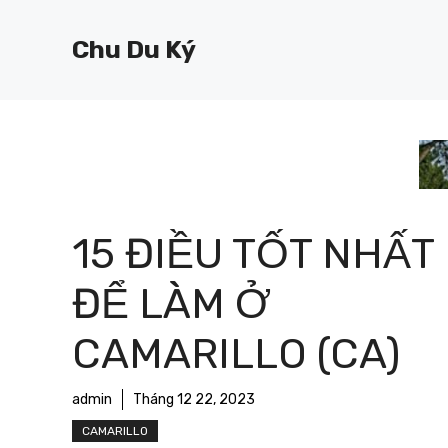
Chuyển
đến
Chu Du Ký
nội
dung
15 ĐIỀU TỐT NHẤT
ĐỂ LÀM Ở
CAMARILLO (CA)
admin
Tháng 12 22, 2023
CAMARILLO