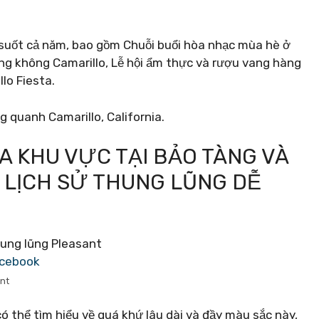
ng suốt cả năm, bao gồm Chuỗi buổi hòa nhạc mùa hè ở
àng không Camarillo, Lễ hội ẩm thực và rượu vang hàng
lo Fiesta.
g quanh Camarillo, California.
ỦA KHU VỰC TẠI BẢO TÀNG VÀ
 LỊCH SỬ THUNG LŨNG DỄ
acebook
ant
có thể tìm hiểu về quá khứ lâu dài và đầy màu sắc này,