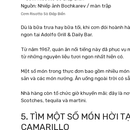
Nguồn: Nhiếp ảnh Bochkarev / màn trập
Cơm Risotto Sò Điệp Biển
Dù là bữa trưa hay bữa tối, khi cơn đói hoành 
ngon tại Adolfo Grill & Daily Bar.
Từ năm 1967, quán ăn nổi tiếng này đã phục vụ 
từ những nguyên liệu tươi ngon nhất hiện có.
Một số món trong thực đơn bao gồm nhiều món khai
sản và các món nướng. Ăn uống ngoài trời có sẵ
Nhà hàng còn tổ chức giờ khuyến mãi; đây là nơi
Scotches, tequila và martini.
5. TÌM MỘT SỐ MÓN HỜI T
CAMARILLO