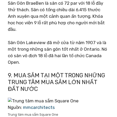
Sân Gôn BraeBen là sân có 72 par với 18 lỗ đầy
thử thách. Sân có tổng chiều dài 6.415 thước
Anh xuyên qua một cảnh quan ấn tượng. Khóa
học học viện 9 lỗ rất phù hợp cho người mới bắt
đầu.
Sân Gôn Lakeview đã mở cửa từ năm 1907 và là
một trong những sân gôn tốt nhất ở Ontario. Nó
có sân vô địch 18 lỗ đã hai lần tổ chức Canada
Open.
9. MUA SẮM TẠI MỘT TRONG NHỮNG
TRUNG TÂM MUA SẮM LỚN NHẤT
ĐẤT NƯỚC
Nguồn:
mmcarchitects
Trung tâm mua sắm Square One