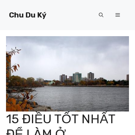
Chuyển
đến
Chu Du Ký
Menu
nội
dung
15 ĐIỀU TỐT NHẤT
ĐỂ LÀM Ở