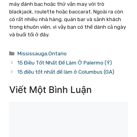
máy đánh bạc hoặc thử vận ​​may với trò
blackjack, roulette hoặc baccarat. Ngoài ra còn
có rất nhiều nhà hàng, quán bar và sảnh khách
trong khuôn viên, vì vậy bạn có thể dành cả ngày
và buổi tối ở đây.
Danh
Mississauga
,
Ontario
mục
15 Điều Tốt Nhất Để Làm Ở Palermo (Ý)
15 điều tốt nhất để làm ở Columbus (GA)
Viết Một Bình Luận
Bình
luận