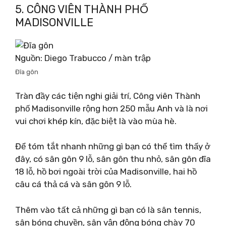
5. CÔNG VIÊN THÀNH PHỐ
MADISONVILLE
Nguồn: Diego Trabucco / màn trập
Đĩa gôn
Tràn đầy các tiện nghi giải trí, Công viên Thành
phố Madisonville rộng hơn 250 mẫu Anh và là nơi
vui chơi khép kín, đặc biệt là vào mùa hè.
Để tóm tắt nhanh những gì bạn có thể tìm thấy ở
đây, có sân gôn 9 lỗ, sân gôn thu nhỏ, sân gôn đĩa
18 lỗ, hồ bơi ngoài trời của Madisonville, hai hồ
câu cá thả cá và sân gôn 9 lỗ.
Thêm vào tất cả những gì bạn có là sân tennis,
sân bóng chuyền, sân vận động bóng chày 70