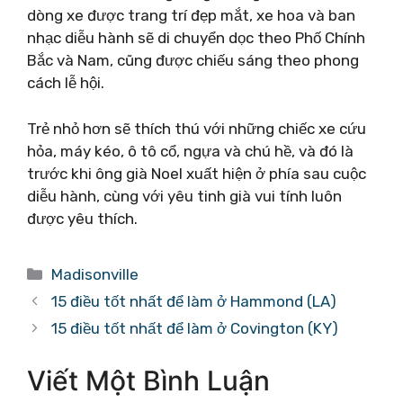
dòng xe được trang trí đẹp mắt, xe hoa và ban
nhạc diễu hành sẽ di chuyển dọc theo Phố Chính
Bắc và Nam, cũng được chiếu sáng theo phong
cách lễ hội.
Trẻ nhỏ hơn sẽ thích thú với những chiếc xe cứu
hỏa, máy kéo, ô tô cổ, ngựa và chú hề, và đó là
trước khi ông già Noel xuất hiện ở phía sau cuộc
diễu hành, cùng với yêu tinh già vui tính luôn
được yêu thích.
Danh
Madisonville
mục
15 điều tốt nhất để làm ở Hammond (LA)
15 điều tốt nhất để làm ở Covington (KY)
Viết Một Bình Luận