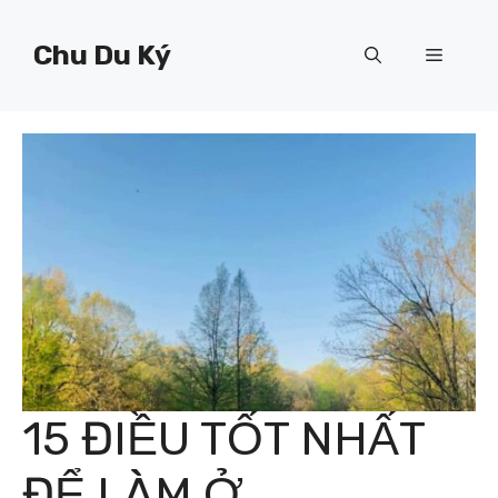
Chuyển
đến
Chu Du Ký
Menu
nội
dung
15 ĐIỀU TỐT NHẤT
ĐỂ LÀM Ở