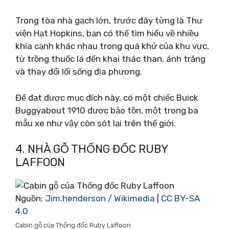
Trong tòa nhà gạch lớn, trước đây từng là Thư
viện Hạt Hopkins, bạn có thể tìm hiểu về nhiều
khía cạnh khác nhau trong quá khứ của khu vực,
từ trồng thuốc lá đến khai thác than, ánh trăng
và thay đổi lối sống địa phương.
Để đạt được mục đích này, có một chiếc Buick
Buggyabout 1910 được bảo tồn, một trong ba
mẫu xe như vậy còn sót lại trên thế giới.
4. NHÀ GỖ THỐNG ĐỐC RUBY
LAFFOON
Nguồn:
Jim.henderson / Wikimedia
|
CC BY-SA
4.0
Cabin gỗ của Thống đốc Ruby Laffoon