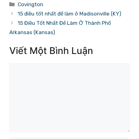
Danh
Covington
mục
15 điều tốt nhất để làm ở Madisonville (KY)
15 Điều Tốt Nhất Để Làm Ở Thành Phố
Arkansas (Kansas)
Viết Một Bình Luận
Bình
luận