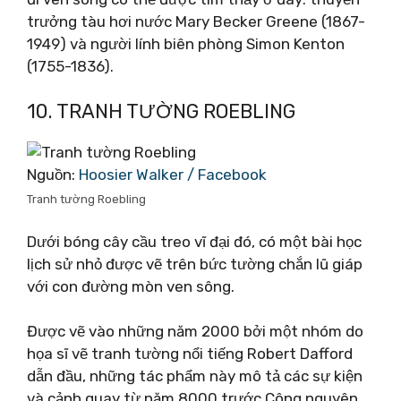
trưởng tàu hơi nước Mary Becker Greene (1867-
1949) và người lính biên phòng Simon Kenton
(1755-1836).
10. TRANH TƯỜNG ROEBLING
Nguồn:
Hoosier Walker / Facebook
Tranh tường Roebling
Dưới bóng cây cầu treo vĩ đại đó, có một bài học
lịch sử nhỏ được vẽ trên bức tường chắn lũ giáp
với con đường mòn ven sông.
Được vẽ vào những năm 2000 bởi một nhóm do
họa sĩ vẽ tranh tường nổi tiếng Robert Dafford
dẫn đầu, những tác phẩm này mô tả các sự kiện
và cảnh quay từ năm 8000 trước Công nguyên.