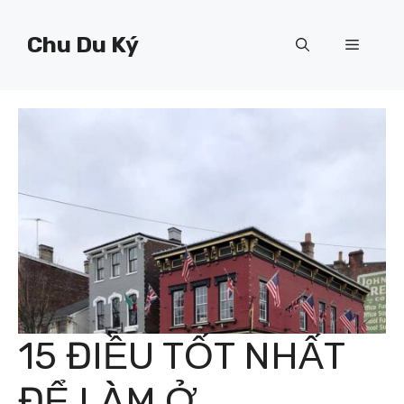
Chuyển
đến
Chu Du Ký
Menu
nội
dung
15 ĐIỀU TỐT NHẤT
ĐỂ LÀM Ở