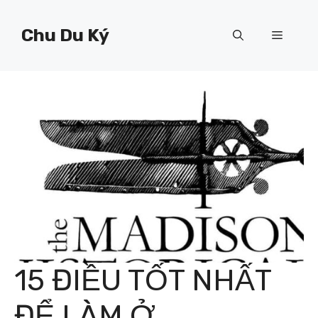
Chuyển
đến
Chu Du Ký
Menu
nội
dung
15 ĐIỀU TỐT NHẤT
ĐỂ LÀM Ở