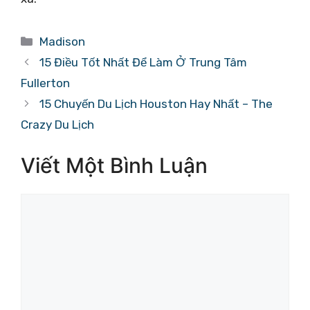
Danh
Madison
mục
15 Điều Tốt Nhất Để Làm Ở Trung Tâm
Fullerton
15 Chuyến Du Lịch Houston Hay Nhất – The
Crazy Du Lịch
Viết Một Bình Luận
Bình
luận