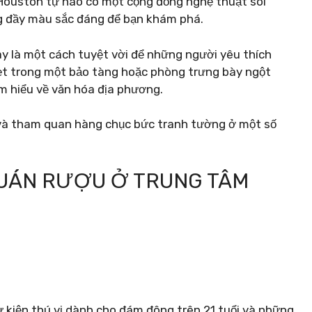
Houston tự hào có một cộng đồng nghệ thuật sôi
g đầy màu sắc đáng để bạn khám phá.
 là một cách tuyệt vời để những người yêu thích
ẹt trong một bảo tàng hoặc phòng trưng bày ngột
ìm hiểu về văn hóa địa phương.
 và tham quan hàng chục bức tranh tường ở một số
QUÁN RƯỢU Ở TRUNG TÂM
 kiện thú vị dành cho đám đông trên 21 tuổi và những