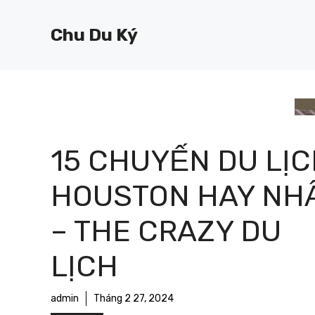
Chuyển
đến
Chu Du Ký
nội
dung
15 CHUYẾN DU LỊ
HOUSTON HAY NH
– THE CRAZY DU
LỊCH
admin
Tháng 2 27, 2024