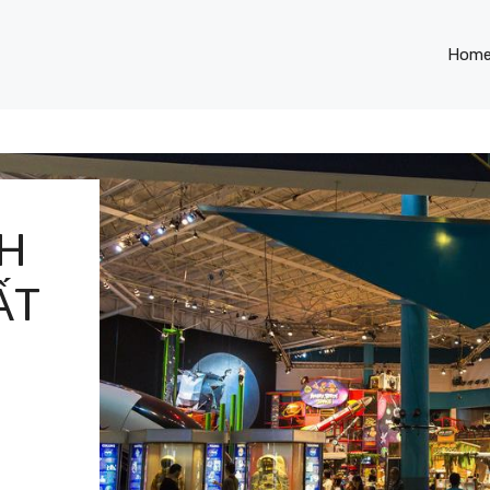
Hom
CH
ẤT