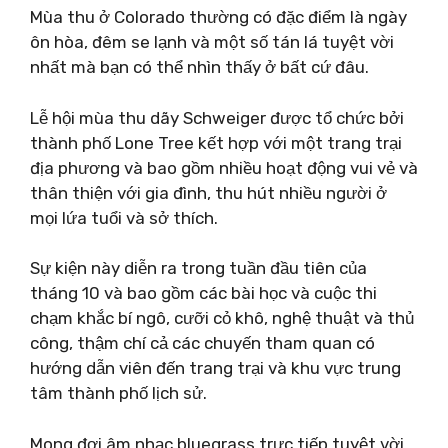
Mùa thu ở Colorado thường có đặc điểm là ngày
ôn hòa, đêm se lạnh và một số tán lá tuyệt vời
nhất mà bạn có thể nhìn thấy ở bất cứ đâu.
Lễ hội mùa thu dãy Schweiger được tổ chức bởi
thành phố Lone Tree kết hợp với một trang trại
địa phương và bao gồm nhiều hoạt động vui vẻ và
thân thiện với gia đình, thu hút nhiều người ở
mọi lứa tuổi và sở thích.
Sự kiện này diễn ra trong tuần đầu tiên của
tháng 10 và bao gồm các bài học và cuộc thi
chạm khắc bí ngô, cưỡi cỏ khô, nghệ thuật và thủ
công, thậm chí cả các chuyến tham quan có
hướng dẫn viên đến trang trại và khu vực trung
tâm thành phố lịch sử.
Mong đợi âm nhạc bluegrass trực tiếp tuyệt vời