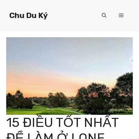
Chuyển
đến
Chu Du Ký
Menu
nội
dung
15 ĐIỀU TỐT NHẤT
ĐỂ LÀM Ở LONE