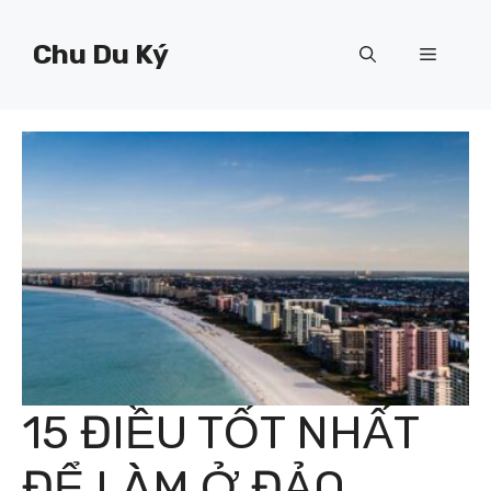
Chuyển
đến
Chu Du Ký
Menu
nội
dung
15 ĐIỀU TỐT NHẤT
ĐỂ LÀM Ở ĐẢO