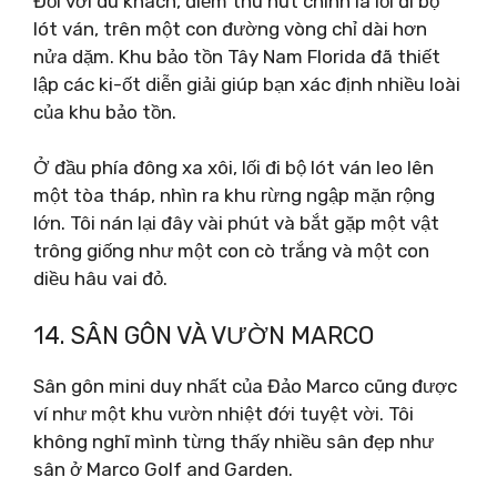
Đối với du khách, điểm thu hút chính là lối đi bộ
lót ván, trên một con đường vòng chỉ dài hơn
nửa dặm. Khu bảo tồn Tây Nam Florida đã thiết
lập các ki-ốt diễn giải giúp bạn xác định nhiều loài
của khu bảo tồn.
Ở đầu phía đông xa xôi, lối đi bộ lót ván leo lên
một tòa tháp, nhìn ra khu rừng ngập mặn rộng
lớn. Tôi nán lại đây vài phút và bắt gặp một vật
trông giống như một con cò trắng và một con
diều hâu vai đỏ.
14. SÂN GÔN VÀ VƯỜN MARCO
Sân gôn mini duy nhất của Đảo Marco cũng được
ví như một khu vườn nhiệt đới tuyệt vời. Tôi
không nghĩ mình từng thấy nhiều sân đẹp như
sân ở Marco Golf and Garden.