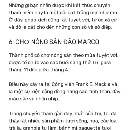
Những gì bạn nhận được khi kết thúc chuyến
thám hiểm này là một dải cát trắng mịn như mơ.
Ở đây, pháo kích cũng rất tuyệt vời, từ ốc xà cừ
và đô la cát cho đến những con sò và sò điệp.
6. CHỢ NÔNG SẢN ĐẢO MARCO
Thành phố có chợ nông sản theo mùa tuyệt vời,
được tổ chức vào các buổi sáng thứ Tư, giữa
tháng 11 đến giữa tháng 4.
Điều này xảy ra tại Công viên Frank E. Mackle và
là một sự kiện cộng đồng nâng cao tinh thần, đầy
màu sắc và nhộn nhịp.
Trong chuyến thăm gần đây nhất của tôi, tôi đã
thấy rất nhiều sản phẩm tươi sống, hoa, các loại
trà lạ, granola tự làm, bánh mì baguette tươi,