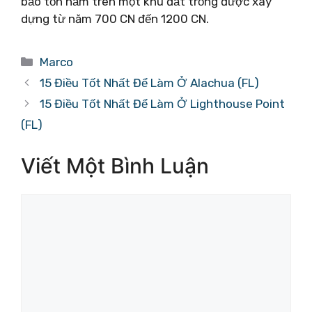
bảo tồn nằm trên một khu đất trống được xây
dựng từ năm 700 CN đến 1200 CN.
Danh
Marco
mục
15 Điều Tốt Nhất Để Làm Ở Alachua (FL)
15 Điều Tốt Nhất Để Làm Ở Lighthouse Point
(FL)
Viết Một Bình Luận
Bình
luận