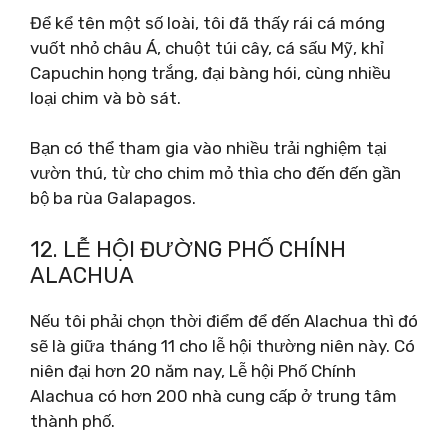
Để kể tên một số loài, tôi đã thấy rái cá móng
vuốt nhỏ châu Á, chuột túi cây, cá sấu Mỹ, khỉ
Capuchin họng trắng, đại bàng hói, cùng nhiều
loại chim và bò sát.
Bạn có thể tham gia vào nhiều trải nghiệm tại
vườn thú, từ cho chim mỏ thìa cho đến đến gần
bộ ba rùa Galapagos.
12. LỄ HỘI ĐƯỜNG PHỐ CHÍNH
ALACHUA
Nếu tôi phải chọn thời điểm để đến Alachua thì đó
sẽ là giữa tháng 11 cho lễ hội thường niên này. Có
niên đại hơn 20 năm nay, Lễ hội Phố Chính
Alachua có hơn 200 nhà cung cấp ở trung tâm
thành phố.