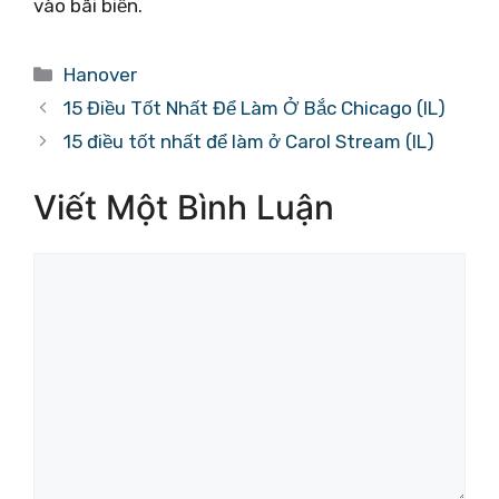
vào bãi biển.
Danh
Hanover
mục
15 Điều Tốt Nhất Để Làm Ở Bắc Chicago (IL)
15 điều tốt nhất để làm ở Carol Stream (IL)
Viết Một Bình Luận
Bình
luận