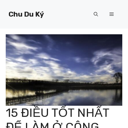
Chuyển
đến
Chu Du Ký
Menu
nội
dung
15 ĐIỀU TỐT NHẤT
ĐỂ LÀM Ở CÔNG