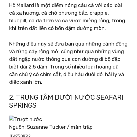
Hồ Mallard là một điểm nóng câu cá với các loài
cá xạ hương, cá chó phương bắc, crappie,
bluegill, cá da trơn và cá vược miệng rộng, trong
khi trên đất liền có bốn dặm đường mòn.
Những điều này sẽ đưa bạn qua những cánh đồng
và rừng cây rộng mở, cũng như qua những vùng
đất ngập nước thông qua con đường đi bộ đặc
biệt dài 2,5 dặm. Trong số nhiều loài hoang dã
cần chú ý có chim cắt, diều hâu đuôi đỏ, hải ly và
diệc xanh lớn.
2. TRUNG TÂM DƯỚI NƯỚC SEAFARI
SPRINGS
Nguồn: Suzanne Tucker / màn trập
Trượt nước