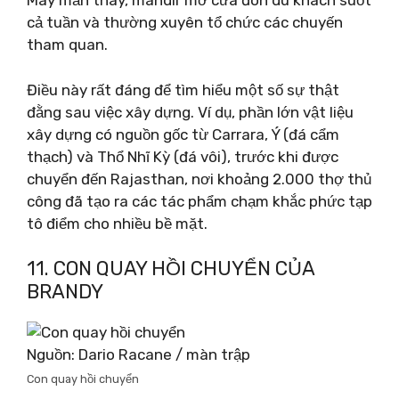
May mắn thay, mandir mở cửa đón du khách suốt
cả tuần và thường xuyên tổ chức các chuyến
tham quan.
Điều này rất đáng để tìm hiểu một số sự thật
đằng sau việc xây dựng. Ví dụ, phần lớn vật liệu
xây dựng có nguồn gốc từ Carrara, Ý (đá cẩm
thạch) và Thổ Nhĩ Kỳ (đá vôi), trước khi được
chuyển đến Rajasthan, nơi khoảng 2.000 thợ thủ
công đã tạo ra các tác phẩm chạm khắc phức tạp
tô điểm cho nhiều bề mặt.
11. CON QUAY HỒI CHUYỂN CỦA
BRANDY
Nguồn: Dario Racane / màn trập
Con quay hồi chuyển