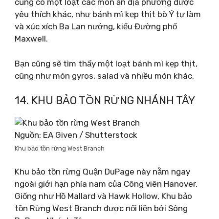
cũng có một loạt các món ăn địa phương được
yêu thích khác, như bánh mì kẹp thịt bò Ý tự làm
và xúc xích Ba Lan nướng, kiểu Đường phố
Maxwell.
Bạn cũng sẽ tìm thấy một loạt bánh mì kẹp thịt,
cũng như món gyros, salad và nhiều món khác.
14. KHU BẢO TỒN RỪNG NHÁNH TÂY
Nguồn: EA Given / Shutterstock
Khu bảo tồn rừng West Branch
Khu bảo tồn rừng Quận DuPage này nằm ngay
ngoài giới hạn phía nam của Công viên Hanover.
Giống như Hồ Mallard và Hawk Hollow, Khu bảo
tồn Rừng West Branch được nối liền bởi Sông