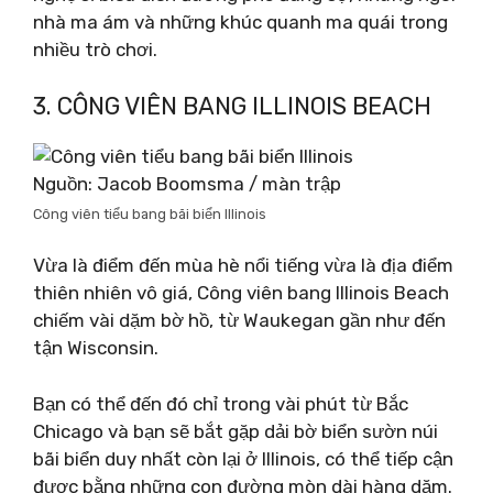
nhà ma ám và những khúc quanh ma quái trong
nhiều trò chơi.
3. CÔNG VIÊN BANG ILLINOIS BEACH
Nguồn: Jacob Boomsma / màn trập
Công viên tiểu bang bãi biển Illinois
Vừa là điểm đến mùa hè nổi tiếng vừa là địa điểm
thiên nhiên vô giá, Công viên bang Illinois Beach
chiếm vài dặm bờ hồ, từ Waukegan gần như đến
tận Wisconsin.
Bạn có thể đến đó chỉ trong vài phút từ Bắc
Chicago và bạn sẽ bắt gặp dải bờ biển sườn núi
bãi biển duy nhất còn lại ở Illinois, có thể tiếp cận
được bằng những con đường mòn dài hàng dặm.