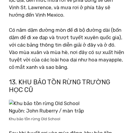
lục địa, đến mức mưa rơi về phía đông sẽ đến
Vịnh St. Lawrence, và mưa rơi ở phía tây sẽ
hướng đến Vịnh Mexico.
Có năm dặm đường mòn để đi bộ đường dài (bốn
dặm để đi xe đạp và trượt tuyết xuyên quốc gia),
với các bảng thông tin diễn giải ở đây và ở đó.
Vào mùa xuân và mùa hè, nơi đây có sự xuất hiện
tuyệt vời của các loài hoa dại như hoa mayapple,
cỏ mắt xanh và sao băng.
13. KHU BẢO TỒN RỪNG TRƯỜNG
HỌC CŨ
Nguồn: John Ruberry / màn trập
Khu bảo tồn rừng Old School
Sau khi tuyết rơi vào mùa đông, khu bảo tồn