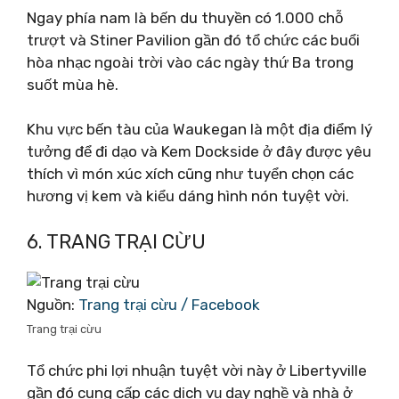
Ngay phía nam là bến du thuyền có 1.000 chỗ
trượt và Stiner Pavilion gần đó tổ chức các buổi
hòa nhạc ngoài trời vào các ngày thứ Ba trong
suốt mùa hè.
Khu vực bến tàu của Waukegan là một địa điểm lý
tưởng để đi dạo và Kem Dockside ở đây được yêu
thích vì món xúc xích cũng như tuyển chọn các
hương vị kem và kiểu dáng hình nón tuyệt vời.
6. TRANG TRẠI CỪU
Nguồn:
Trang trại cừu / Facebook
Trang trại cừu
Tổ chức phi lợi nhuận tuyệt vời này ở Libertyville
gần đó cung cấp các dịch vụ dạy nghề và nhà ở