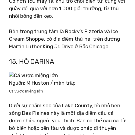
Có hơn 150 máy tại khu trò chơi điện tử, cùng với
quầy đổi quà với hơn 1.000 giải thưởng, từ thú
nhồi bông đến kẹo.
Bên trong trung tâm là Rocky’s Pizzeria và Ice
Cream Shoppe, có địa điểm thứ hai trên đường
Martin Luther King Jr. Drive ở Bắc Chicago.
15. HỒ CARINA
Nguồn: M Huston / màn trập
Cá vược miệng lớn
Dưới sự chăm sóc của Lake County, hồ nhỏ bên
sông Des Plaines này là một địa điểm câu cá
được nhiều người yêu thích. Bạn có thể câu cá từ
bờ biển hoặc bến tàu và được phép đi thuyền