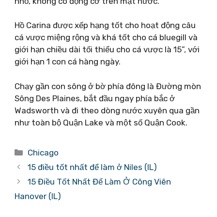
nhỏ, không có động cơ trên mặt nước.
Hồ Carina được xếp hạng tốt cho hoạt động câu
cá vược miệng rộng và khá tốt cho cá bluegill và
giới hạn chiều dài tối thiểu cho cá vược là 15”, với
giới hạn 1 con cá hàng ngày.
Chạy gần con sông ở bờ phía đông là Đường mòn
Sông Des Plaines, bắt đầu ngay phía bắc ở
Wadsworth và đi theo dòng nước xuyên qua gần
như toàn bộ Quận Lake và một số Quận Cook.
Danh
Chicago
mục
15 điều tốt nhất để làm ở Niles (IL)
15 Điều Tốt Nhất Để Làm Ở Công Viên
Hanover (IL)