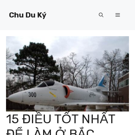
Chuyển
đến
Chu Du Ký
Menu
nội
dung
15 ĐIỀU TỐT NHẤT
ĐỂ LÀM Ở BẮC