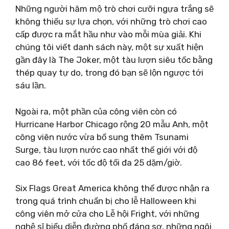
Những người hâm mộ trò chơi cưỡi ngựa trắng sẽ
không thiếu sự lựa chọn, với những trò chơi cao
cấp được ra mắt hầu như vào mỗi mùa giải. Khi
chúng tôi viết danh sách này, một sự xuất hiện
gần đây là The Joker, một tàu lượn siêu tốc bằng
thép quay tự do, trong đó bạn sẽ lộn ngược tới
sáu lần.
Ngoài ra, một phần của công viên còn có
Hurricane Harbor Chicago rộng 20 mẫu Anh, một
công viên nước vừa bổ sung thêm Tsunami
Surge, tàu lượn nước cao nhất thế giới với độ
cao 86 feet, với tốc độ tối đa 25 dặm/giờ.
Six Flags Great America không thể được nhận ra
trong quá trình chuẩn bị cho lễ Halloween khi
công viên mở cửa cho Lễ hội Fright, với những
nghệ sĩ biểu diễn đường phố đáng sợ, những ngôi