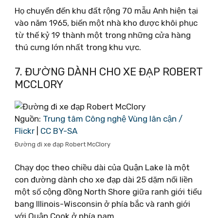
Họ chuyển đến khu đất rộng 70 mẫu Anh hiện tại
vào năm 1965, biến một nhà kho được khôi phục
từ thế kỷ 19 thành một trong những cửa hàng
thú cưng lớn nhất trong khu vực.
7. ĐƯỜNG DÀNH CHO XE ĐẠP ROBERT
MCCLORY
Nguồn:
Trung tâm Công nghệ Vùng lân cận /
Flickr
|
CC BY-SA
Đường đi xe đạp Robert McClory
Chạy dọc theo chiều dài của Quận Lake là một
con đường dành cho xe đạp dài 25 dặm nối liền
một số cộng đồng North Shore giữa ranh giới tiểu
bang Illinois-Wisconsin ở phía bắc và ranh giới
với Quận Cook ở phía nam.