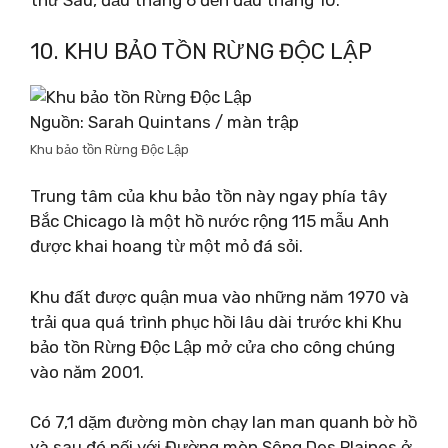
thứ Sáu, đầu tháng 6 đến đầu tháng 10.
10. KHU BẢO TỒN RỪNG ĐỘC LẬP
Nguồn: Sarah Quintans / màn trập
Khu bảo tồn Rừng Độc Lập
Trung tâm của khu bảo tồn này ngay phía tây
Bắc Chicago là một hồ nước rộng 115 mẫu Anh
được khai hoang từ một mỏ đá sỏi.
Khu đất được quận mua vào những năm 1970 và
trải qua quá trình phục hồi lâu dài trước khi Khu
bảo tồn Rừng Độc Lập mở cửa cho công chúng
vào năm 2001.
Có 7,1 dặm đường mòn chạy lan man quanh bờ hồ
và sau đó nối với Đường mòn Sông Des Plaines ở