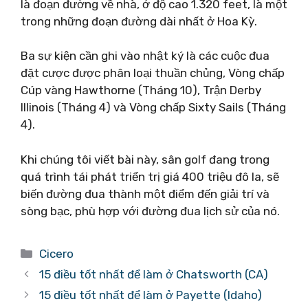
là đoạn đường về nhà, ở độ cao 1.320 feet, là một
trong những đoạn đường dài nhất ở Hoa Kỳ.
Ba sự kiện cần ghi vào nhật ký là các cuộc đua
đặt cược được phân loại thuần chủng, Vòng chấp
Cúp vàng Hawthorne (Tháng 10), Trận Derby
Illinois (Tháng 4) và Vòng chấp Sixty Sails (Tháng
4).
Khi chúng tôi viết bài này, sân golf đang trong
quá trình tái phát triển trị giá 400 triệu đô la, sẽ
biến đường đua thành một điểm đến giải trí và
sòng bạc, phù hợp với đường đua lịch sử của nó.
Danh
Cicero
mục
15 điều tốt nhất để làm ở Chatsworth (CA)
15 điều tốt nhất để làm ở Payette (Idaho)