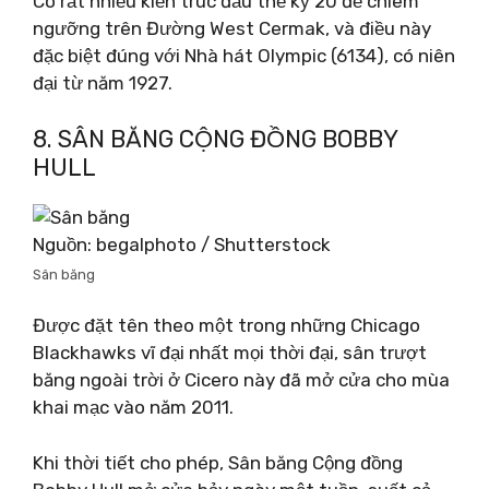
Có rất nhiều kiến ​​trúc đầu thế kỷ 20 để chiêm
ngưỡng trên Đường West Cermak, và điều này
đặc biệt đúng với Nhà hát Olympic (6134), có niên
đại từ năm 1927.
8. SÂN BĂNG CỘNG ĐỒNG BOBBY
HULL
Nguồn: begalphoto / Shutterstock
Sân băng
Được đặt tên theo một trong những Chicago
Blackhawks vĩ đại nhất mọi thời đại, sân trượt
băng ngoài trời ở Cicero này đã mở cửa cho mùa
khai mạc vào năm 2011.
Khi thời tiết cho phép, Sân băng Cộng đồng