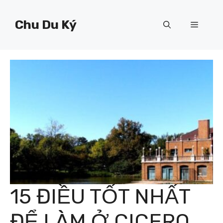
Chuyển
đến
Chu Du Ký
Menu
nội
dung
15 ĐIỀU TỐT NHẤT
ĐỂ LÀM Ở CICERO