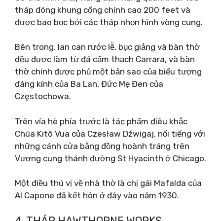
tháp đóng khung cổng chính cao 200 feet và
được bao bọc bởi các tháp nhọn hình vòng cung.
Bên trong, lan can rước lễ, bục giảng và bàn thờ
đều được làm từ đá cẩm thạch Carrara, và bàn
thờ chính được phủ một bản sao của biểu tượng
đáng kính của Ba Lan, Đức Mẹ Đen của
Częstochowa.
Trên vỉa hè phía trước là tác phẩm điêu khắc
Chúa Kitô Vua của Czesław Dźwigaj, nổi tiếng với
những cánh cửa bằng đồng hoành tráng trên
Vương cung thánh đường St Hyacinth ở Chicago.
Một điều thú vị về nhà thờ là chị gái Mafalda của
Al Capone đã kết hôn ở đây vào năm 1930.
4. THÁP HAWTHORNE WORKS