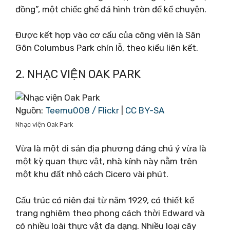
đồng”, một chiếc ghế đá hình tròn để kể chuyện.
Được kết hợp vào cơ cấu của công viên là Sân
Gôn Columbus Park chín lỗ, theo kiểu liên kết.
2. NHẠC VIỆN OAK PARK
Nguồn:
Teemu008 / Flickr
|
CC BY-SA
Nhạc viện Oak Park
Vừa là một di sản địa phương đáng chú ý vừa là
một kỳ quan thực vật, nhà kính này nằm trên
một khu đất nhỏ cách Cicero vài phút.
Cấu trúc có niên đại từ năm 1929, có thiết kế
trang nghiêm theo phong cách thời Edward và
có nhiều loài thực vật đa dạng. Nhiều loại cây