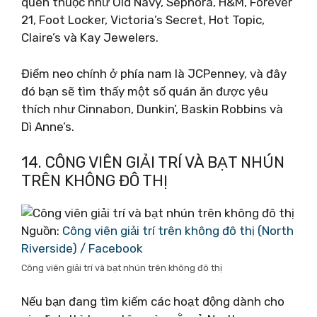
quen thuộc như Old Navy, Sephora, H&M, Forever
21, Foot Locker, Victoria’s Secret, Hot Topic,
Claire’s và Kay Jewelers.
Điểm neo chính ở phía nam là JCPenney, và đây
đó bạn sẽ tìm thấy một số quán ăn được yêu
thích như Cinnabon, Dunkin’, Baskin Robbins và
Dì Anne’s.
14. CÔNG VIÊN GIẢI TRÍ VÀ BẠT NHÚN
TRÊN KHÔNG ĐÔ THỊ
Nguồn:
Công viên giải trí trên không đô thị (North
Riverside) / Facebook
Công viên giải trí và bạt nhún trên không đô thị
Nếu bạn đang tìm kiếm các hoạt động dành cho