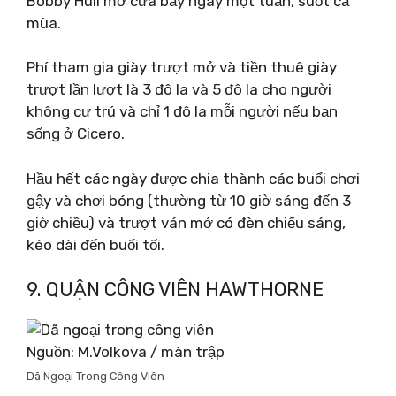
Bobby Hull mở cửa bảy ngày một tuần, suốt cả
mùa.
Phí tham gia giày trượt mở và tiền thuê giày
trượt lần lượt là 3 đô la và 5 đô la cho người
không cư trú và chỉ 1 đô la mỗi người nếu bạn
sống ở Cicero.
Hầu hết các ngày được chia thành các buổi chơi
gậy và chơi bóng (thường từ 10 giờ sáng đến 3
giờ chiều) và trượt ván mở có đèn chiếu sáng,
kéo dài đến buổi tối.
9. QUẬN CÔNG VIÊN HAWTHORNE
Nguồn: M.Volkova / màn trập
Dã Ngoại Trong Công Viên