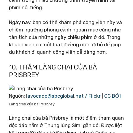
phim nổi tiếng.
Ngày nay, bạn có thể khám phá công viên này và
chiêm ngưỡng phong cảnh ngoạn mục cũng như
tàn tích của những ngày chiếu phim ở đó. Trong
khuôn viên có một loạt đường mòn đi bộ để giúp
du khách đi quanh công viên dễ dàng hơn.
10. THĂM LÀNG CHAI CỦA BÀ
PRISBREY
Nguồn:
lavocado@sbcglobal.net
/ Flickr
|
CC BỞI
Làng chai của bà Prisbrey
Làng chai của bà Prisbrey là một điểm tham quan
độc đáo nằm ở Thung lũng Simi gần đó. Được liệt
kê trong Sổ đăng ký Địa điểm Lịch sử Quốc gia,