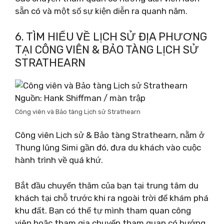
sẵn có và một số sự kiện diễn ra quanh năm.
6. TÌM HIỂU VỀ LỊCH SỬ ĐỊA PHƯƠNG
TẠI CÔNG VIÊN & BẢO TÀNG LỊCH SỬ
STRATHEARN
Nguồn: Hank Shiffman / màn trập
Công viên và Bảo tàng Lịch sử Strathearn
Công viên Lịch sử & Bảo tàng Strathearn, nằm ở
Thung lũng Simi gần đó, đưa du khách vào cuộc
hành trình về quá khứ.
Bắt đầu chuyến thăm của bạn tại trung tâm du
khách tại chỗ trước khi ra ngoài trời để khám phá
khu đất. Bạn có thể tự mình tham quan công
viên hoặc tham gia chuyến tham quan có hướng