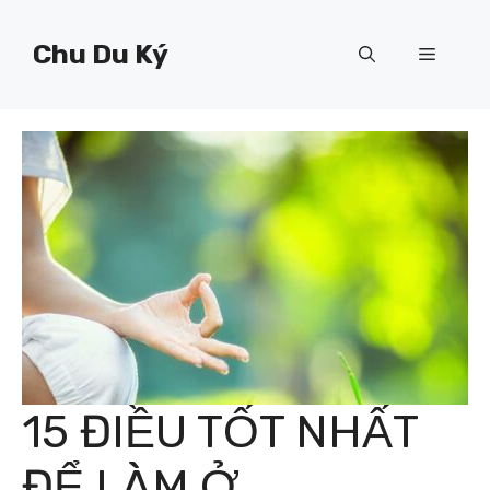
Chuyển
đến
Chu Du Ký
Menu
nội
dung
15 ĐIỀU TỐT NHẤT
ĐỂ LÀM Ở