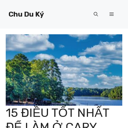
Chuyển
đến
Chu Du Ký
Menu
nội
dung
15 ĐIỀU TỐT NHẤT
ĐỂ LÀM Ở CARY