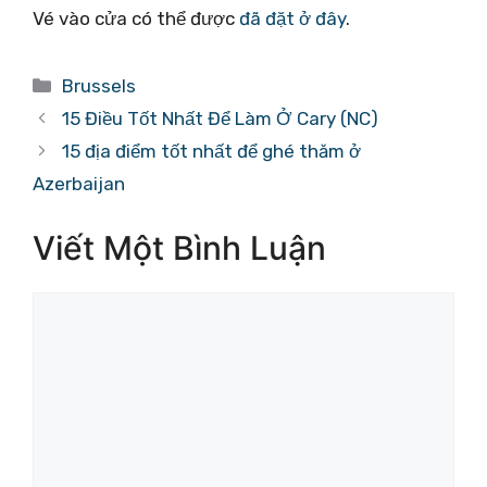
Vé vào cửa có thể được
đã đặt ở đây
.
Danh
Brussels
mục
15 Điều Tốt Nhất Để Làm Ở Cary (NC)
15 địa điểm tốt nhất để ghé thăm ở
Azerbaijan
Viết Một Bình Luận
Bình
luận