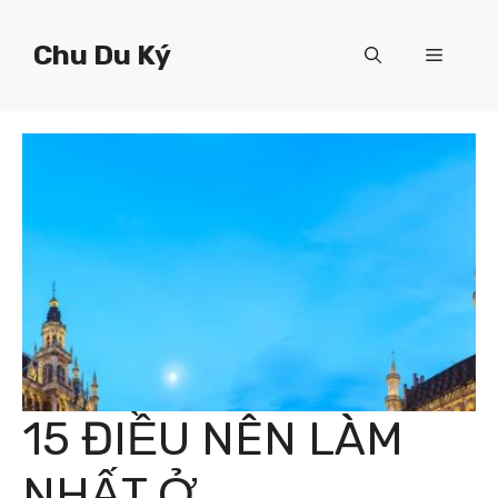
Chuyển
đến
Chu Du Ký
Menu
nội
dung
15 ĐIỀU NÊN LÀM
NHẤT Ở