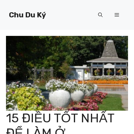
Chuyển
đến
Chu Du Ký
Menu
nội
dung
15 ĐIỀU TỐT NHẤT
ĐỂ LÀM Ở