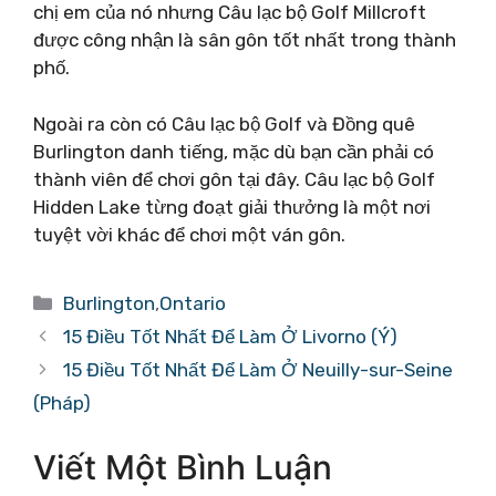
chị em của nó nhưng Câu lạc bộ Golf Millcroft
được công nhận là sân gôn tốt nhất trong thành
phố.
Ngoài ra còn có Câu lạc bộ Golf và Đồng quê
Burlington danh tiếng, mặc dù bạn cần phải có
thành viên để chơi gôn tại đây. Câu lạc bộ Golf
Hidden Lake từng đoạt giải thưởng là một nơi
tuyệt vời khác để chơi một ván gôn.
Danh
Burlington
,
Ontario
mục
15 Điều Tốt Nhất Để Làm Ở Livorno (Ý)
15 Điều Tốt Nhất Để Làm Ở Neuilly-sur-Seine
(Pháp)
Viết Một Bình Luận