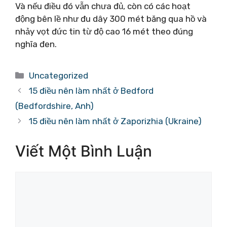
Và nếu điều đó vẫn chưa đủ, còn có các hoạt
động bên lề như đu dây 300 mét băng qua hồ và
nhảy vọt đức tin từ độ cao 16 mét theo đúng
nghĩa đen.
Danh
Uncategorized
mục
15 điều nên làm nhất ở Bedford
(Bedfordshire, Anh)
15 điều nên làm nhất ở Zaporizhia (Ukraine)
Viết Một Bình Luận
Bình
luận