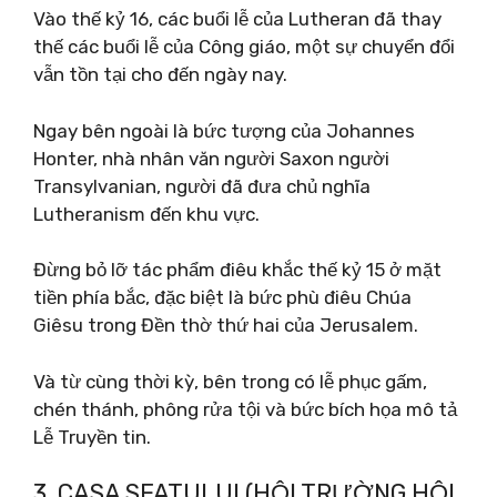
Vào thế kỷ 16, các buổi lễ của Lutheran đã thay
thế các buổi lễ của Công giáo, một sự chuyển đổi
vẫn tồn tại cho đến ngày nay.
Ngay bên ngoài là bức tượng của Johannes
Honter, nhà nhân văn người Saxon người
Transylvanian, người đã đưa chủ nghĩa
Lutheranism đến khu vực.
Đừng bỏ lỡ tác phẩm điêu khắc thế kỷ 15 ở mặt
tiền phía bắc, đặc biệt là bức phù điêu Chúa
Giêsu trong Đền thờ thứ hai của Jerusalem.
Và từ cùng thời kỳ, bên trong có lễ phục gấm,
chén thánh, phông rửa tội và bức bích họa mô tả
Lễ Truyền tin.
3. CASA SFATULUI (HỘI TRƯỜNG HỘI