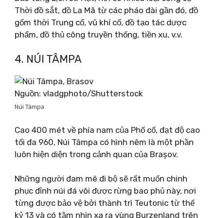
Thời đồ sắt, đồ La Mã từ các pháo đài gần đó, đồ
gốm thời Trung cổ, vũ khí cổ, đồ tạo tác dược
phẩm, đồ thủ công truyền thống, tiền xu, v.v.
4. NÚI TÂMPA
Nguồn: vladgphoto/Shutterstock
Núi Tâmpa
Cao 400 mét về phía nam của Phố cổ, đạt độ cao
tối đa 960, Núi Tâmpa có hình nêm là một phần
luôn hiện diện trong cảnh quan của Brașov.
Những người đam mê đi bộ sẽ rất muốn chinh
phục đỉnh núi đá vôi được rừng bao phủ này, nơi
từng được bảo vệ bởi thành trì Teutonic từ thế
kỷ 13 và có tầm nhìn xa ra vùng Burzenland trên