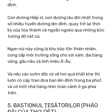
đỉnh.
Con đường Hiệp sĩ, con đường lâu đời nhất trong
số nhiều tuyến đường lên đỉnh, quay trở lại thời
kỳ của tòa thành và ngoằn ngoèo qua những bức
tường đổ nát cũ.
Ngọn núi này cũng là khu bảo tồn thiên nhiên,
cung cấp môi trường sống cho sói xám, đại bàng
vàng, gấu nâu và linh miêu Á-Âu.
Và nếu các sườn dốc có vẻ hơi quá khắt khe thì
luôn có cáp treo đưa bạn lên đỉnh trong ba phút
và có một nhà hàng nhìn toàn cảnh ở ga phía
trên.
5. BASTIONUL ȚESĂTORILOR (PHÁO
ĐÀI CỦA THỢ DỆT)