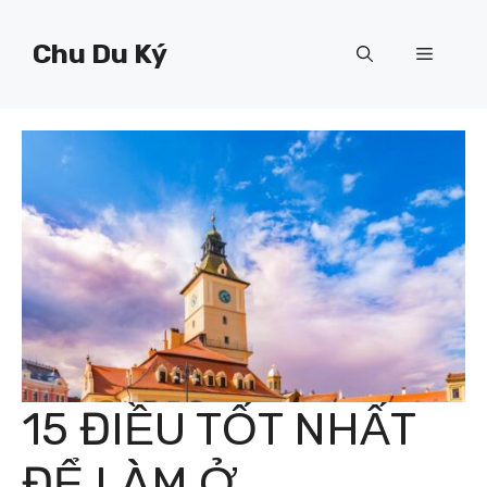
Chuyển
đến
Chu Du Ký
Menu
nội
dung
15 ĐIỀU TỐT NHẤT
ĐỂ LÀM Ở