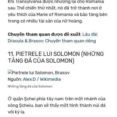
Khi Transylvania được nhượng lại cho Romania
sau Thế chiến thứ nhất, nó đã trở thành nơi ở
yêu thích của Marie of Romania và bảo tàng bên
trong có nhiều tài sản của nữ hoàng.
Chuyến tham quan được đề xuất
:
Lâu đài
Dracula & Brasov: Chuyến tham quan riêng
11. PIETRELE LUI SOLOMON (NHỮNG
TẢNG ĐÁ CỦA SOLOMON)
Nguồn:
Alex:D / Wikimedia
Những tảng đá của Solomon
Ở quận Șchei phía tây nam trên một nhánh của
sông Șcheiu, bạn sẽ thấy một hình thành núi đá
vôi kỳ lạ.