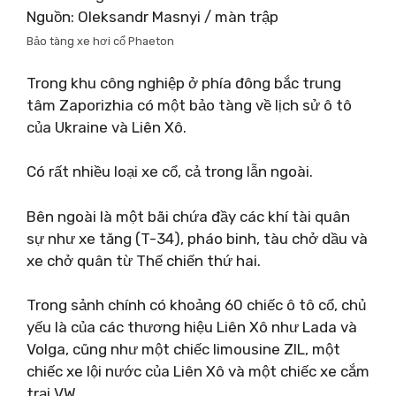
Nguồn: Oleksandr Masnyi / màn trập
Bảo tàng xe hơi cổ Phaeton
Trong khu công nghiệp ở phía đông bắc trung
tâm Zaporizhia có một bảo tàng về lịch sử ô tô
của Ukraine và Liên Xô.
Có rất nhiều loại xe cổ, cả trong lẫn ngoài.
Bên ngoài là một bãi chứa đầy các khí tài quân
sự như xe tăng (T-34), pháo binh, tàu chở dầu và
xe chở quân từ Thế chiến thứ hai.
Trong sảnh chính có khoảng 60 chiếc ô tô cổ, chủ
yếu là của các thương hiệu Liên Xô như Lada và
Volga, cũng như một chiếc limousine ZIL, một
chiếc xe lội nước của Liên Xô và một chiếc xe cắm
trại VW.