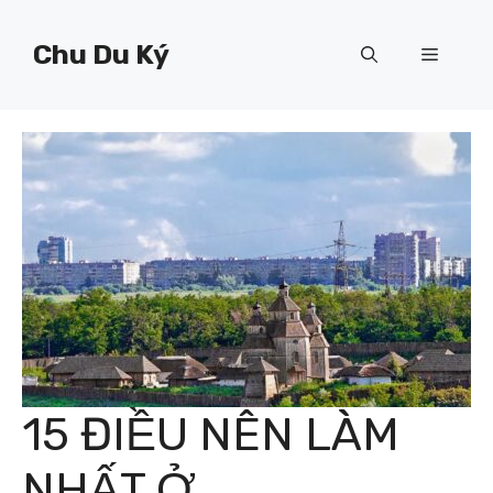
Chuyển
đến
Chu Du Ký
Menu
nội
dung
15 ĐIỀU NÊN LÀM
NHẤT Ở