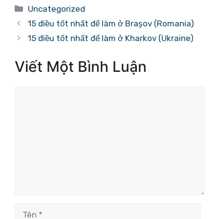
Danh
Uncategorized
mục
15 điều tốt nhất để làm ở Brașov (Romania)
15 điều tốt nhất để làm ở Kharkov (Ukraine)
Viết Một Bình Luận
Bình
luận
Tên