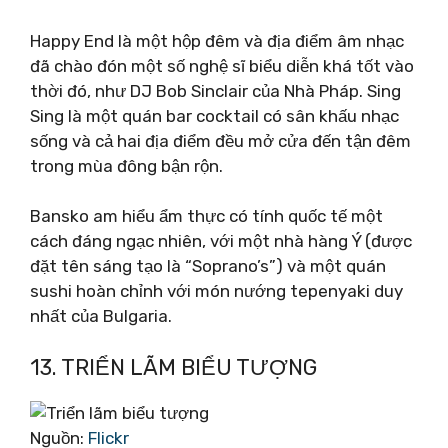
Happy End là một hộp đêm và địa điểm âm nhạc
đã chào đón một số nghệ sĩ biểu diễn khá tốt vào
thời đó, như DJ Bob Sinclair của Nhà Pháp. Sing
Sing là một quán bar cocktail có sân khấu nhạc
sống và cả hai địa điểm đều mở cửa đến tận đêm
trong mùa đông bận rộn.
Bansko am hiểu ẩm thực có tính quốc tế một
cách đáng ngạc nhiên, với một nhà hàng Ý (được
đặt tên sáng tạo là “Soprano’s”) và một quán
sushi hoàn chỉnh với món nướng tepenyaki duy
nhất của Bulgaria.
13. TRIỂN LÃM BIỂU TƯỢNG
Nguồn:
Flickr