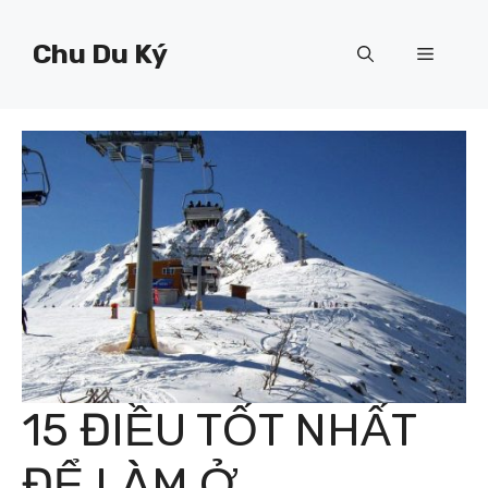
Chuyển
đến
Chu Du Ký
Menu
nội
dung
15 ĐIỀU TỐT NHẤT
ĐỂ LÀM Ở