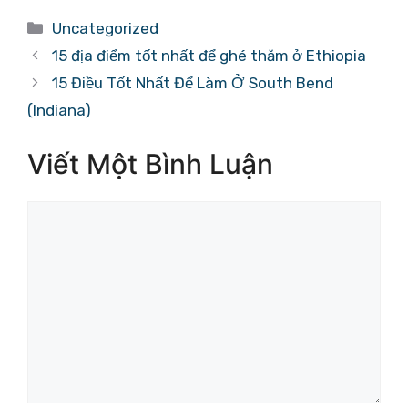
Danh
Uncategorized
mục
15 địa điểm tốt nhất để ghé thăm ở Ethiopia
15 Điều Tốt Nhất Để Làm Ở South Bend
(Indiana)
Viết Một Bình Luận
Bình
luận