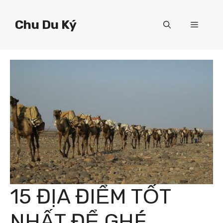
Chuyển
đến
Chu Du Ký
Menu
nội
dung
15 ĐỊA ĐIỂM TỐT
NHẤT ĐỂ GHÉ