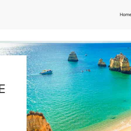
Hom
E