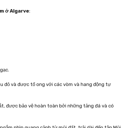
àm ở Algarve
:
gạc.
màu đỏ và được tổ ong với các vòm và hang động tự
ắt, được bảo vệ hoàn toàn bởi những tảng đá và có
 ngắm nhìn quang cảnh từ mũi đất, trải dài đến tận Mũi