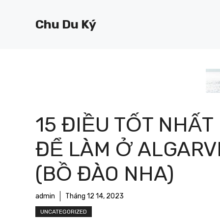
Chuyển
đến
Chu Du Ký
nội
dung
15 ĐIỀU TỐT NHẤT
ĐỂ LÀM Ở ALGARV
(BỒ ĐÀO NHA)
admin
Tháng 12 14, 2023
UNCATEGORIZED