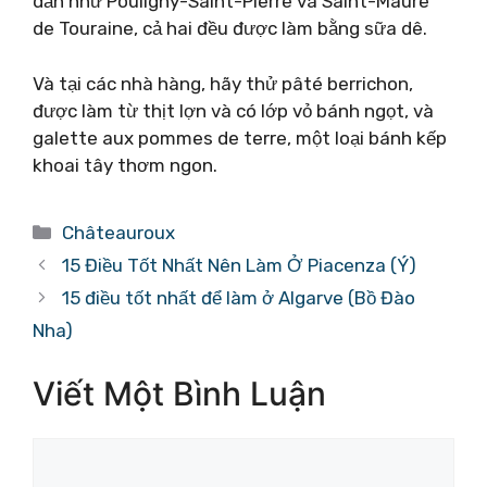
dẫn như Pouligny-Saint-Pierre và Saint-Maure
de Touraine, cả hai đều được làm bằng sữa dê.
Và tại các nhà hàng, hãy thử pâté berrichon,
được làm từ thịt lợn và có lớp vỏ bánh ngọt, và
galette aux pommes de terre, một loại bánh kếp
khoai tây thơm ngon.
Danh
Châteauroux
mục
15 Điều Tốt Nhất Nên Làm Ở Piacenza (Ý)
15 điều tốt nhất để làm ở Algarve (Bồ Đào
Nha)
Viết Một Bình Luận
Bình
luận