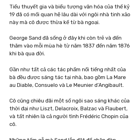
Tiểu thuyết gia và biểu tượng văn hóa của thế kỷ
19 đã có mối quan hệ lâu dài với ngôi nhà tinh xảo
này mà cô được thừa kế từ bà ngoại.
George Sand đã sống ở đây khi còn trẻ và đến
thăm vào mỗi mùa hè từ năm 1837 đến năm 1876
khi bà qua đời.
Gần như tất cả các tác phẩm nổi tiếng nhất của
bà đều được sáng tác tại nhà, bao gồm La Mare
au Diable, Consuelo và Le Meunier d’Angibault.
Cô cũng chiêu đãi một số ngôi sao sáng khác của
thời đại như Liszt, Delacroix, Balzac và Flaubert,
và tất nhiên là cả người tình Frédéric Chopin của
cô.
Những tấm gỗ mà Sand lắp đặt để chặn đàn