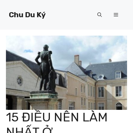
Chuyển
đến
Chu Du Ký
Menu
nội
dung
15 ĐIỀU NÊN LÀM
NHẤT Ở