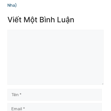
Nha)
Viết Một Bình Luận
Bình
luận
Tên
Email