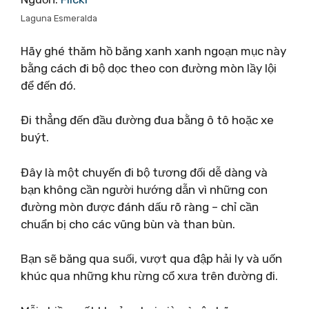
Laguna Esmeralda
Hãy ghé thăm hồ băng xanh xanh ngoạn mục này
bằng cách đi bộ dọc theo con đường mòn lầy lội
để đến đó.
Đi thẳng đến đầu đường đua bằng ô tô hoặc xe
buýt.
Đây là một chuyến đi bộ tương đối dễ dàng và
bạn không cần người hướng dẫn vì những con
đường mòn được đánh dấu rõ ràng – chỉ cần
chuẩn bị cho các vũng bùn và than bùn.
Bạn sẽ băng qua suối, vượt qua đập hải ly và uốn
khúc qua những khu rừng cổ xưa trên đường đi.