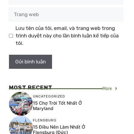
Trang
web
Lưu tên của tôi, email, và trang web trong
trình duyệt này cho lần bình luận kế tiếp của
tôi.
MOST RECENT
More
UNCATEGORIZED
15 Chợ Trời Tốt Nhất Ở
Maryland
FLENSBURG
15 Điều Nên Làm Nhất Ở
Flensburg (Đức)