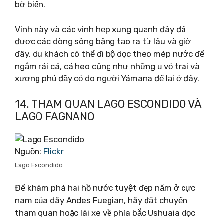
bờ biển.
Vịnh này và các vịnh hẹp xung quanh đây đã
được các dòng sông băng tạo ra từ lâu và giờ
đây, du khách có thể đi bộ dọc theo mép nước để
ngắm rái cá, cá heo cũng như những ụ vỏ trai và
xương phủ đầy cỏ do người Yámana để lại ở đây.
14. THAM QUAN LAGO ESCONDIDO VÀ
LAGO FAGNANO
Nguồn:
Flickr
Lago Escondido
Để khám phá hai hồ nước tuyệt đẹp nằm ở cực
nam của dãy Andes Fuegian, hãy đặt chuyến
tham quan hoặc lái xe về phía bắc Ushuaia dọc