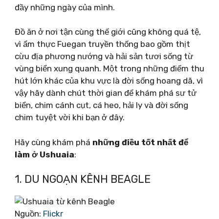
đầy những ngày của mình.
Đồ ăn ở nơi tận cùng thế giới cũng không quá tệ,
vì ẩm thực Fuegan truyền thống bao gồm thịt
cừu địa phương nướng và hải sản tươi sống từ
vùng biển xung quanh. Một trong những điểm thu
hút lớn khác của khu vực là đời sống hoang dã, vì
vậy hãy dành chút thời gian để khám phá sư tử
biển, chim cánh cụt, cá heo, hải ly và đời sống
chim tuyệt vời khi bạn ở đây.
Hãy cùng khám phá
những điều tốt nhất để
làm ở Ushuaia
:
1. DU NGOẠN KÊNH BEAGLE
Nguồn:
Flickr