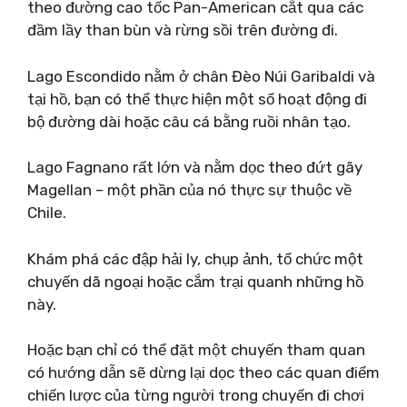
theo đường cao tốc Pan-American cắt qua các
đầm lầy than bùn và rừng sồi trên đường đi.
Lago Escondido nằm ở chân Đèo Núi Garibaldi và
tại hồ, bạn có thể thực hiện một số hoạt động đi
bộ đường dài hoặc câu cá bằng ruồi nhân tạo.
Lago Fagnano rất lớn và nằm dọc theo đứt gãy
Magellan – một phần của nó thực sự thuộc về
Chile.
Khám phá các đập hải ly, chụp ảnh, tổ chức một
chuyến dã ngoại hoặc cắm trại quanh những hồ
này.
Hoặc bạn chỉ có thể đặt một chuyến tham quan
có hướng dẫn sẽ dừng lại dọc theo các quan điểm
chiến lược của từng người trong chuyến đi chơi