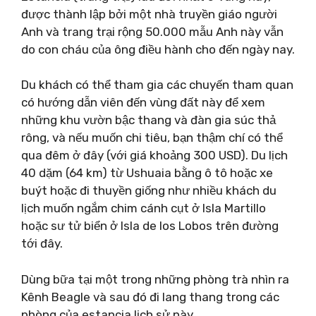
được thành lập bởi một nhà truyền giáo người
Anh và trang trại rộng 50.000 mẫu Anh này vẫn
do con cháu của ông điều hành cho đến ngày nay.
Du khách có thể tham gia các chuyến tham quan
có hướng dẫn viên đến vùng đất này để xem
những khu vườn bậc thang và đàn gia súc thả
rông, và nếu muốn chi tiêu, bạn thậm chí có thể
qua đêm ở đây (với giá khoảng 300 USD). Du lịch
40 dặm (64 km) từ Ushuaia bằng ô tô hoặc xe
buýt hoặc đi thuyền giống như nhiều khách du
lịch muốn ngắm chim cánh cụt ở Isla Martillo
hoặc sư tử biển ở Isla de los Lobos trên đường
tới đây.
Dùng bữa tại một trong những phòng trà nhìn ra
Kênh Beagle và sau đó đi lang thang trong các
phòng của estancia lịch sử này.