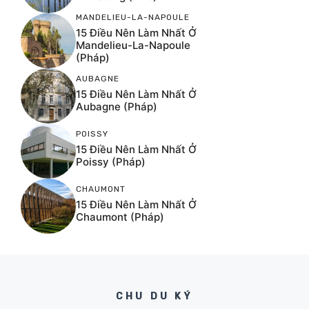
MANDELIEU-LA-NAPOULE
15 Điều Nên Làm Nhất Ở
Mandelieu-La-Napoule
(Pháp)
AUBAGNE
15 Điều Nên Làm Nhất Ở
Aubagne (Pháp)
POISSY
15 Điều Nên Làm Nhất Ở
Poissy (Pháp)
CHAUMONT
15 Điều Nên Làm Nhất Ở
Chaumont (Pháp)
CHU DU KÝ