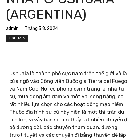
(ARGENTINA)
admin
Tháng 3 8, 2024
USHUAIA
Ushuaia là thành phố cực nam trên thế giới và là
cửa ngõ vào Công viên Quốc gia Tierra del Fuego
và Nam Cực. Nơi có phong cảnh tráng lệ, nhà tù
cũ, mùa đông ảm đạm và một vài sông băng, có
rất nhiều lựa chọn cho các hoạt động mạo hiểm.
Thuộc địa hình sự cũ này hiện là một thị trấn du
lịch lớn, vì vậy bạn sẽ tìm thấy rất nhiều chuyến đi
bộ đường dài, các chuyến tham quan, đường
trượt tuyết và các chuyến đi bằng thuyền để lấp