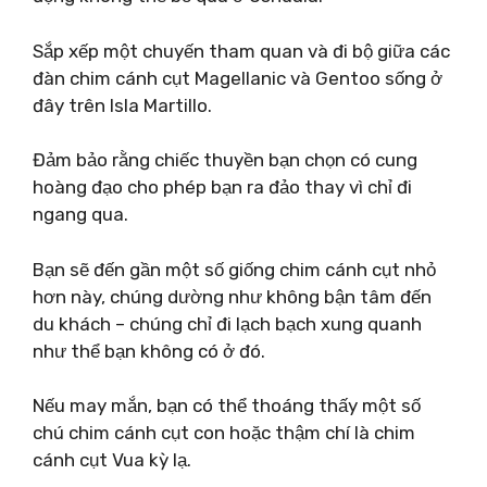
Sắp xếp một chuyến tham quan và đi bộ giữa các
đàn chim cánh cụt Magellanic và Gentoo sống ở
đây trên Isla Martillo.
Đảm bảo rằng chiếc thuyền bạn chọn có cung
hoàng đạo cho phép bạn ra đảo thay vì chỉ đi
ngang qua.
Bạn sẽ đến gần một số giống chim cánh cụt nhỏ
hơn này, chúng dường như không bận tâm đến
du khách – chúng chỉ đi lạch bạch xung quanh
như thể bạn không có ở đó.
Nếu may mắn, bạn có thể thoáng thấy một số
chú chim cánh cụt con hoặc thậm chí là chim
cánh cụt Vua kỳ lạ.