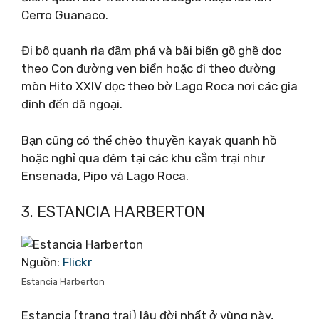
Cerro Guanaco.
Đi bộ quanh rìa đầm phá và bãi biển gồ ghề dọc
theo Con đường ven biển hoặc đi theo đường
mòn Hito XXIV dọc theo bờ Lago Roca nơi các gia
đình đến dã ngoại.
Bạn cũng có thể chèo thuyền kayak quanh hồ
hoặc nghỉ qua đêm tại các khu cắm trại như
Ensenada, Pipo và Lago Roca.
3. ESTANCIA HARBERTON
Nguồn:
Flickr
Estancia Harberton
Estancia (trang trại) lâu đời nhất ở vùng này,