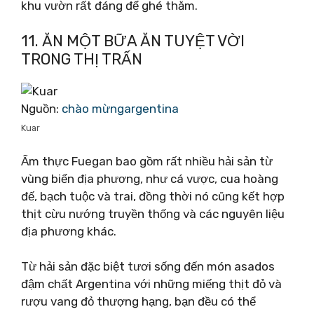
khu vườn rất đáng để ghé thăm.
11. ĂN MỘT BỮA ĂN TUYỆT VỜI
TRONG THỊ TRẤN
Nguồn:
chào mừngargentina
Kuar
Ẩm thực Fuegan bao gồm rất nhiều hải sản từ
vùng biển địa phương, như cá vược, cua hoàng
đế, bạch tuộc và trai, đồng thời nó cũng kết hợp
thịt cừu nướng truyền thống và các nguyên liệu
địa phương khác.
Từ hải sản đặc biệt tươi sống đến món asados ​​
đậm chất Argentina với những miếng thịt đỏ và
rượu vang đỏ thượng hạng, bạn đều có thể