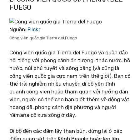
FUEGO
Nguồn:
Flickr
Công viên quốc gia Tierra del Fuego
Công viên quốc gia Tierra del Fuego và quần đảo
nổi tiếng với phong cảnh ấn tượng, thác nước, hồ
nước, núi phủ tuyết và sông băng (và cũng là
công viên quốc gia cực nam trên thế giới). Bạn có
thể trải nghiệm nhiều chuyến đi bộ yên tĩnh
quanh công viên hoặc tham quan với hướng dẫn
viên, người có thể cho bạn biết thêm về động vật
hoang dã, phong cảnh địa phương và người
Yámana cổ xưa sống ở đây.
Đi bộ đến các đầm lầy than bùn, dừng lại ở các
điểm quan sát trên Kênh Beagle hoặc leo lên