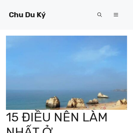
Chuyển
đến
Chu Du Ký
Menu
nội
dung
15 ĐIỀU NÊN LÀM
NHẤT Ở