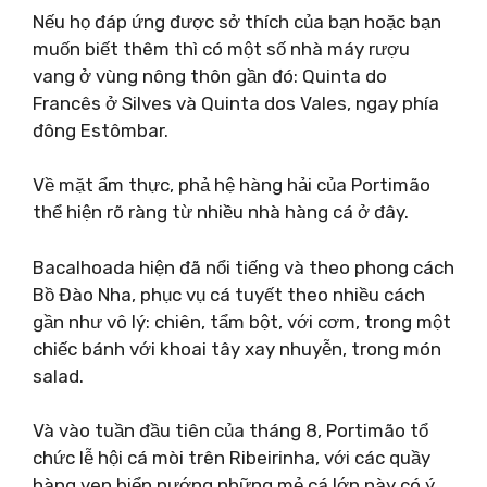
Nếu họ đáp ứng được sở thích của bạn hoặc bạn
muốn biết thêm thì có một số nhà máy rượu
vang ở vùng nông thôn gần đó: Quinta do
Francês ở Silves và Quinta dos Vales, ngay phía
đông Estômbar.
Về mặt ẩm thực, phả hệ hàng hải của Portimão
thể hiện rõ ràng từ nhiều nhà hàng cá ở đây.
Bacalhoada hiện đã nổi tiếng và theo phong cách
Bồ Đào Nha, phục vụ cá tuyết theo nhiều cách
gần như vô lý: chiên, tẩm bột, với cơm, trong một
chiếc bánh với khoai tây xay nhuyễn, trong món
salad.
Và vào tuần đầu tiên của tháng 8, Portimão tổ
chức lễ hội cá mòi trên Ribeirinha, với các quầy
hàng ven biển nướng những mẻ cá lớn này có ý