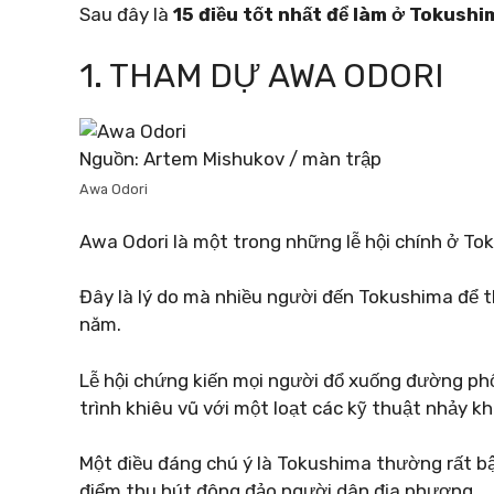
Sau đây là
15 điều tốt nhất để làm ở Tokushi
1. THAM DỰ AWA ODORI
Nguồn: Artem Mishukov / màn trập
Awa Odori
Awa Odori là một trong những lễ hội chính ở To
Đây là lý do mà nhiều người đến Tokushima để 
năm.
Lễ hội chứng kiến ​​mọi người đổ xuống đường p
trình khiêu vũ với một loạt các kỹ thuật nhảy k
Một điều đáng chú ý là Tokushima thường rất bận
điểm thu hút đông đảo người dân địa phương.