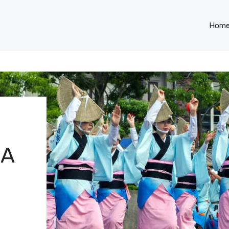
Hom
MA