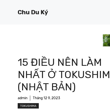
Chuyển
đến
Chu Du Ký
nội
dung
15 ĐIỀU NÊN LÀM
NHẤT Ở TOKUSHI
(NHẬT BẢN)
admin
Tháng 12 9, 2023
TOKUSHIMA