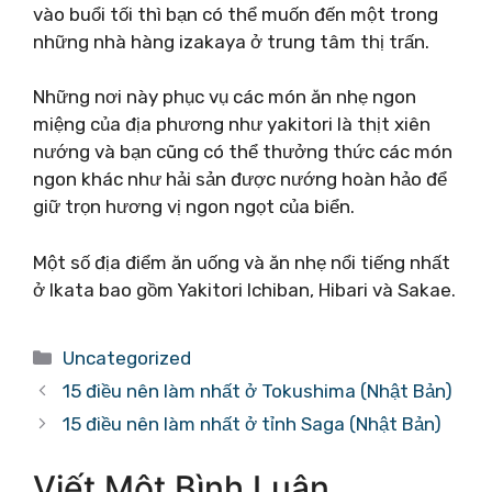
vào buổi tối thì bạn có thể muốn đến một trong
những nhà hàng izakaya ở trung tâm thị trấn.
Những nơi này phục vụ các món ăn nhẹ ngon
miệng của địa phương như yakitori là thịt xiên
nướng và bạn cũng có thể thưởng thức các món
ngon khác như hải sản được nướng hoàn hảo để
giữ trọn hương vị ngon ngọt của biển.
Một số địa điểm ăn uống và ăn nhẹ nổi tiếng nhất
ở Ikata bao gồm Yakitori Ichiban, Hibari và Sakae.
Danh
Uncategorized
mục
15 điều nên làm nhất ở Tokushima (Nhật Bản)
15 điều nên làm nhất ở tỉnh Saga (Nhật Bản)
Viết Một Bình Luận