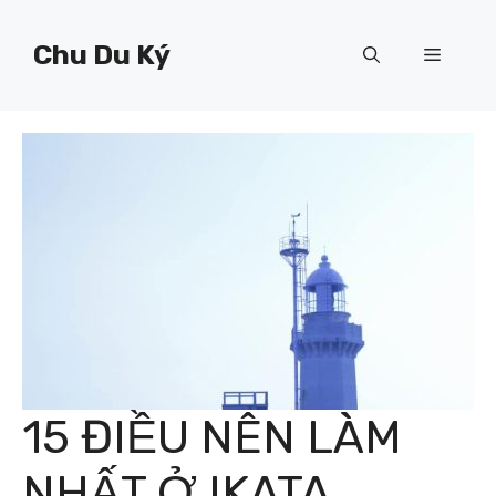
Chuyển
đến
Chu Du Ký
Menu
nội
dung
15 ĐIỀU NÊN LÀM
NHẤT Ở IKATA